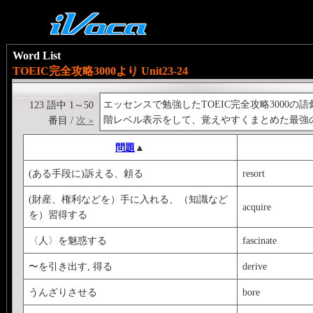
Word List
TOEIC完全攻略3000より Unit23-24
エッセンスで勉強したTOEIC完全攻略3000の語彙の
123 語中 1～50
階レベル表示をして、覚えやすくまとめた最強の
番目 /
次 »
問題
▲
(ある手段に)訴える、頼る
resort
(財産、権利などを）手に入れる、（知識など
acquire
を）習得する
〈人〉を魅惑する
fascinate
〜を引き出す, 得る
derive
うんざりさせる
bore