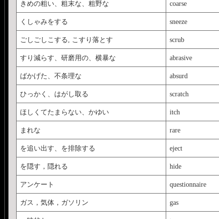
きめの粗い、粗末な、粗野な
coarse
くしゃみをする
sneeze
ごしごしこする, こすり落とす
scrub
すり減らす、研磨用の、横暴な
abrasive
ばかげた、不条理な
absurd
ひっかく、はがし取る
scratch
ほしくてたまらない、かゆい
itch
まれな
rare
を追い出す、を排除する
eject
を隠す，隠れる
hide
アンケート
questionnaire
ガス，気体，ガソリン
gas