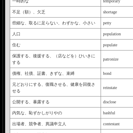
一時的な
temporary
不足（額）、欠乏
shortage
些細な、取るに足らない、わずかな、小さい
petty
人口
population
住む
populate
保護する、後援する、（店などを）ひいきに
patronize
する
債権、社債、証書、きずな、束縛
bond
元どおりにする、復職させる、健康を回復さ
reinstate
せる
公開する、暴露する
disclose
内気な、恥ずかしがりやの
bashful
出場者、競争者、異議申立人
contestant