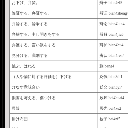
お下げ、弁髪。
辫子:bian4zi5
論証する。弁証する。
辩证:bian4zheng
弁論する、論争する
辩论:bian4lun4
弁解する、申し開きをする
辩解:bian4jie3
弁護する、言い訳をする
辩护:bian4hu4
見分ける、識別する
辨认:bian4ren4
跳ぶ、はねる
蹦:beng4
（人や物に対する評価を）下げる
贬低:bian3di1
けなす意味合い
贬义:bian3yi4
損害を与える、傷つける
败坏:bai4huai4
貝殻
贝壳:bei4ke2
掛け布団
被子:bei4zi5