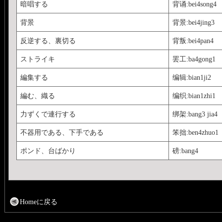
暗唱する
背诵:bei4song4
背景
背景:bei4jing3
反逆する、裏切る
背叛:bei4pan4
ストライキ
罢工:ba4gong1
編集する
编辑:bian1ji2
編む、織る
编织:bian1zhi1
力ずくで連行する
绑架:bang3 jia4
不器用である、下手である
笨拙:ben4zhuo1
ポンド、台ばかり
磅:bang4
Homeに戻る