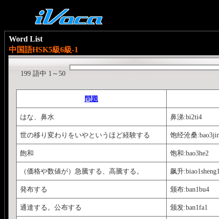
Word List
中国語HSK5級6級-1
199 語中 1～50
問題
はな、鼻水
鼻涕:bi2ti4
世の移り変わりをいやというほど経験する
饱经沧桑:bao3jing
飽和
饱和:bao3he2
（価格や数値が）急騰する、高騰する。
飙升:biao1sheng
発布する
颁布:ban1bu4
通達する。公布する
颁发:ban1fa1