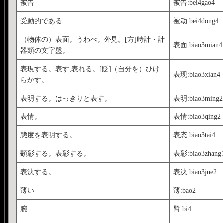
被告
被告:bei4gao4
受動的である
被动:bei4dong4
（物体の）表面。うわべ。外見。[方]時計・計
表面:biao3mian4
器類の文字盤。
表現する。表す;表れる。[貶]（自分を）ひけ
表现:biao3xian4
らかす。
表明する。はっきりと表す。
表明:biao3ming2
表情。
表情:biao3qing2
態度を表明する。
表态:biao3tai4
顕彰する。表彰する。
表彰:biao3zhang
表決する。
表决:biao3jue2
薄い
薄:bao2
腕
臂:bi4