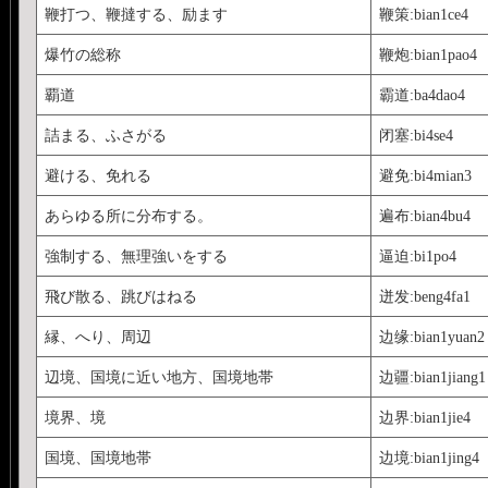
鞭打つ、鞭撻する、励ます
鞭策:bian1ce4
爆竹の総称
鞭炮:bian1pao4
覇道
霸道:ba4dao4
詰まる、ふさがる
闭塞:bi4se4
避ける、免れる
避免:bi4mian3
あらゆる所に分布する。
遍布:bian4bu4
強制する、無理強いをする
逼迫:bi1po4
飛び散る、跳びはねる
迸发:beng4fa1
縁、へり、周辺
边缘:bian1yuan2
辺境、国境に近い地方、国境地帯
边疆:bian1jiang1
境界、境
边界:bian1jie4
国境、国境地帯
边境:bian1jing4