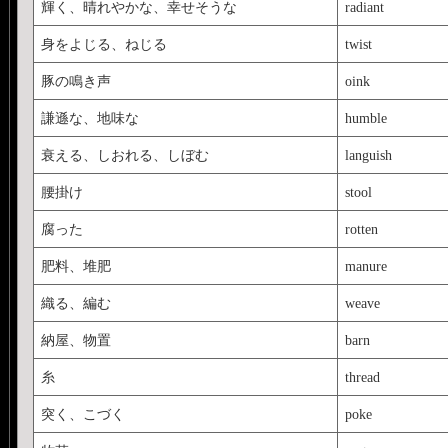
輝く、晴れやかな、幸せそうな
radiant
身をよじる、ねじる
twist
豚の鳴き声
oink
謙遜な、地味な
humble
衰える、しおれる、しぼむ
languish
腰掛け
stool
腐った
rotten
肥料、堆肥
manure
織る、編む
weave
納屋、物置
barn
糸
thread
突く、こづく
poke