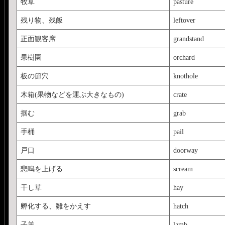
牧草
pasture
残り物、残飯
leftover
正面観客席
grandstand
果樹園
orchard
板の節穴
knothole
木箱(果物などを運ぶ大きなもの)
crate
掴む
grab
手桶
pail
戸口
doorway
悲鳴を上げる
scream
干し草
hay
孵化する、雛をかえす
hatch
子羊
lamb