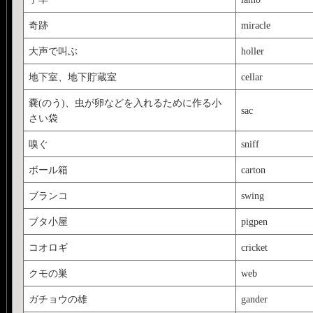
奇跡
miracle
大声で叫ぶ
holler
地下室、地下貯蔵室
cellar
嚢(のう)、虫が卵などを入れるために作る小
sac
さい袋
嗅ぐ
sniff
ボール箱
carton
ブランコ
swing
ブタ小屋
pigpen
コオロギ
cricket
クモの巣
web
ガチョウの雄
gander