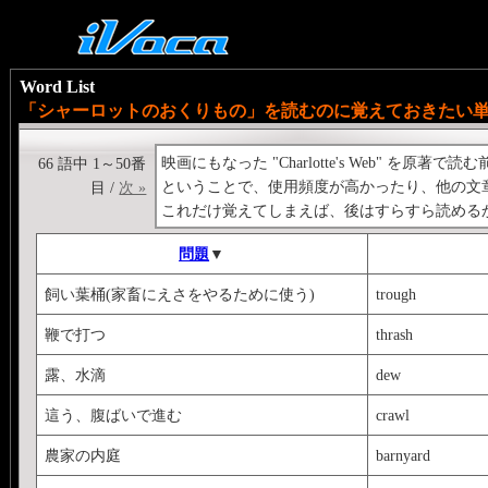
Word List
「シャーロットのおくりもの」を読むのに覚えておきたい
映画にもなった "Charlotte's Web" を原
66 語中 1～50番
ということで、使用頻度が高かったり、他の文
目 /
次 »
これだけ覚えてしまえば、後はすらすら読める
問題
▼
飼い葉桶(家畜にえさをやるために使う)
trough
鞭で打つ
thrash
露、水滴
dew
這う、腹ばいで進む
crawl
農家の内庭
barnyard