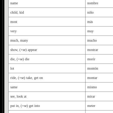
name
nombre
child, kid
niño
most
más
very
muy
much, many
mucho
show, (+se) appear
mostrar
die, (+se) die
morir
lot
montón
ride, (+se) take, get on
montar
same
mismo
see, look at
mirar
put in, (+se) get into
meter