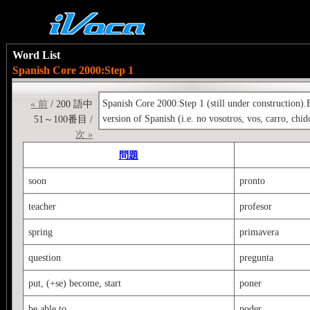
Word List
Spanish Core 2000:Step 1
Spanish Core 2000:Step 1 (still under construction)
« 前
/ 200 語中
version of Spanish (i.e. no vosotros, vos, carro, chido
51～100番目 /
次 »
問題
soon
pronto
teacher
profesor
spring
primavera
question
pregunta
put, (+se) become, start
poner
be able to
poder