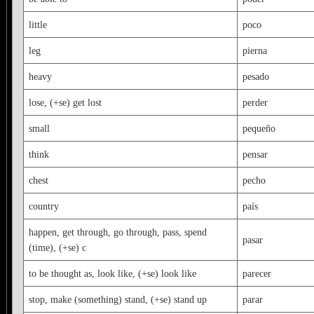
little
poco
leg
pierna
heavy
pesado
lose, (+se) get lost
perder
small
pequeño
think
pensar
chest
pecho
country
país
happen, get through, go through, pass, spend
pasar
(time), (+se) c
to be thought as, look like, (+se) look like
parecer
stop, make (something) stand, (+se) stand up
parar