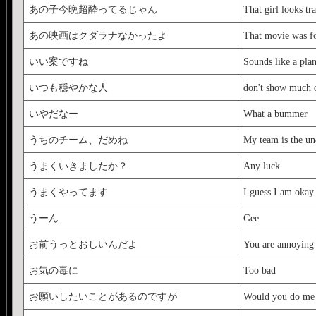
あの子今晩超酔ってるじゃん
That girl looks tr
あの映画はクダラナなかったよ
That movie was fo
いい案ですね
Sounds like a pla
いつも穏やかな人
don't show much 
いやだなー
What a bummer
うちのチーム、だめね
My team is the u
うまくいきましたか？
Any luck
うまくやってます
I guess I am okay
うーん
Gee
お前うっとおしいんだよ
You are annoying
お気の毒に
Too bad
お願いしたいことがあるのですが
Would you do me 