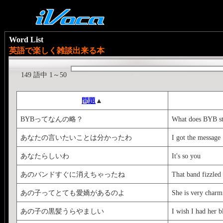
Word List
英語で楽しく雑談出来る本
149 語中 1～50
問題
▲
BYBってなんの略？
What does BYB st
あなたの言いたいことは分かったわ
I got the message
あなたらしいわ
It's so you
あのバンドすぐに消えちゃったね
That band fizzled 
あの子ってとても愛嬌があるのよ
She is very charm
あの子の黒髪うらやましい
I wish I had her b