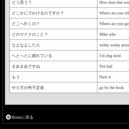
どう思う？
How does that so
どこかにでかけるのですか？
Where are you off
どこへ行くの？
Where are you guy
どのマイクのこと？
Mike who
なよなよした人
wishy-washy pers
へとへとに疲れている
I'm dog tired
まあまあですね
Not bad
もう
Darn it
やり方が杓子定規
go by the book
Homeに戻る