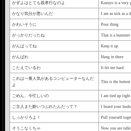
かずよはとても親孝行なのよ
Kazuyo is a very 
かなり気分が悪いんだ
I am as sick as a 
かわいそうに
Poor thing
がっかりだったね
That is a bummer
がんばってね
Keep it up
がんばれ
Hang in there
こたえているわ
It hit me hard
これは一番人気があるコンピューターなんだ
This is the hottes
よ
ごめん、今忙しいの
I am tied up righ
ご主人また酔いつぶれたんだって？
I heard your husb
しっかりろよ！
Pull yourself toge
そうこなくちゃ
Now you are talk