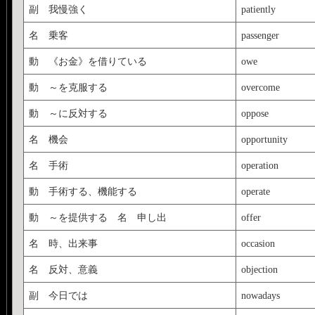
副 我慢強く
patiently
名 乗客
passenger
動 《お金》を借りている
owe
動 ～を克服する
overcome
動 ～に反対する
oppose
名 機会
opportunity
名 手術
operation
動 手術する、機能する
operate
動 ～を提供する 名 申し出
offer
名 時、出来事
occasion
名 反対、意義
objection
副 今日では
nowadays