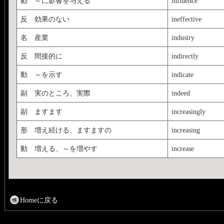
動 ～に影響を与える
influence
反 効果のない
ineffective
名 産業
industry
反 間接的に
indirectly
動 ～を示す
indicate
副 実のところ、実際
indeed
副 ますます
increasingly
形 増え続ける、ますますの
increasing
動 増える、～を増やす
increase
Homeに戻る