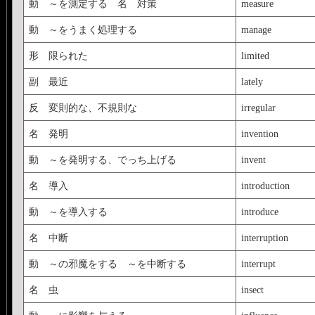
動 ～を測定する 名 対策
measure
動 ～をうまく処理する
manage
形 限られた
limited
副 最近
lately
反 変則的な、不規則な
irregular
名 発明
invention
動 ～を発明する、でっち上げる
invent
名 導入
introduction
動 ～を導入する
introduce
名 中断
interruption
動 ～の邪魔をする ～を中断する
interrupt
名 虫
insect