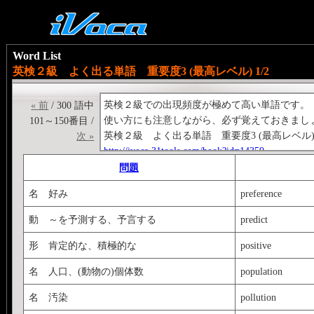
Word List
英検２級 よく出る単語 重要度3 (最高レベル) 1/2
英検２級での出現頻度が極めて高い単語です。
« 前
/ 300 語中
使い方にも注意しながら、必ず覚えておきまし
101～150番目 /
英検２級 よく出る単語 重要度3 (最高レベル) 
次 »
http://ivoca.31tools.com/book?id=14359
英検２級 よく出る熟語 重要度3 (最高レベル
問題
http://ivoca.31tools.com/book?id=14766
名 好み
preference
僕の作成した他の問題集は↓のタグのともっち
動 ～を予測する、予言する
predict
形 肯定的な、積極的な
positive
名 人口、(動物の)個体数
population
名 汚染
pollution