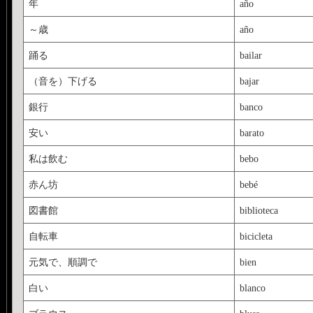
年
año
～歳
año
踊る
bailar
（音を）下げる
bajar
銀行
banco
安い
barato
私は飲む
bebo
赤ん坊
bebé
図書館
biblioteca
自転車
bicicleta
元気で、順調で
bien
白い
blanco