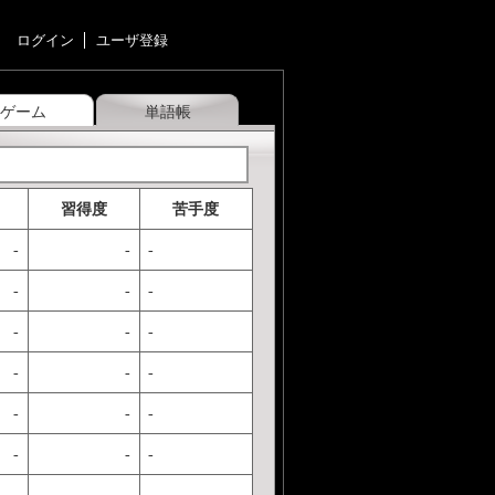
ログイン
ユーザ登録
ゲーム
単語帳
習得度
苦手度
-
-
-
-
-
-
-
-
-
-
-
-
-
-
-
-
-
-
-
-
-