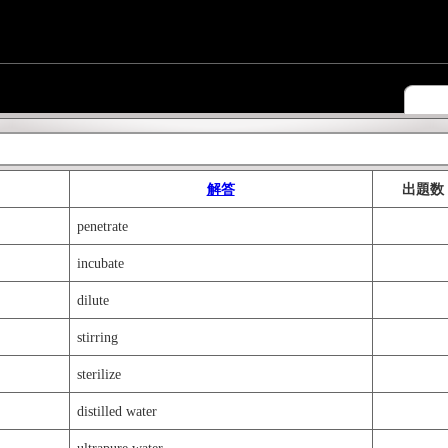
解答
出題数
penetrate
incubate
dilute
stirring
sterilize
distilled water
ultrapure water