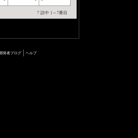
7 語中 1～7番目
開発者ブログ
ヘルプ