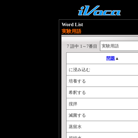
Word List
実験用語
実験用語
7 語中 1～7番目
問題
▲
に浸み込む
培養する
希釈する
撹拌
滅菌する
蒸留水
超純水