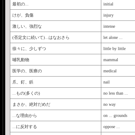
最初の...
initial
けが、負傷
injury
激しい、強烈な
intense
(否定文に続いて)...はなおさら
let alone ...
徐々に、少しずつ
little by little
哺乳動物
mammal
医学の、医療の
medical
爪、釘、鋲
nail
...もの(多くの)
no less than ...
まさか、絶対だめだ
no way
...な理由から
on ... grounds
...に反対する
oppose ...