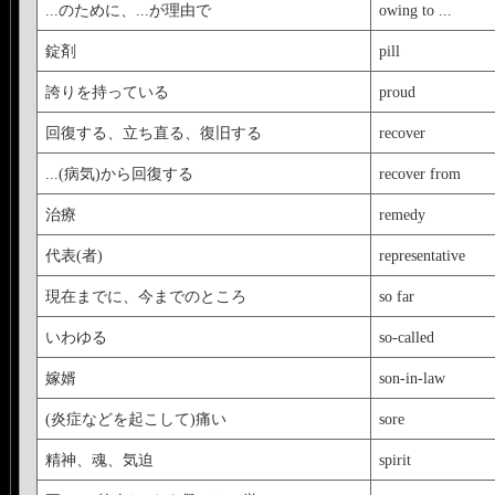
...のために、...が理由で
owing to ...
錠剤
pill
誇りを持っている
proud
回復する、立ち直る、復旧する
recover
...(病気)から回復する
recover from
治療
remedy
代表(者)
representative
現在までに、今までのところ
so far
いわゆる
so-called
嫁婿
son-in-law
(炎症などを起こして)痛い
sore
精神、魂、気迫
spirit