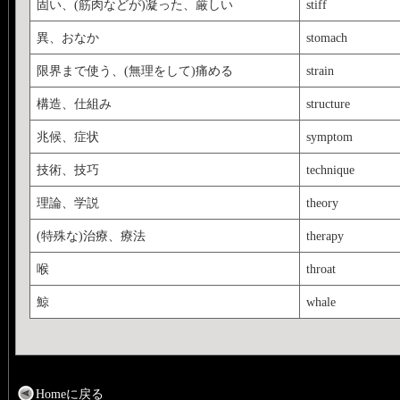
固い、(筋肉などが)凝った、厳しい
stiff
異、おなか
stomach
限界まで使う、(無理をして)痛める
strain
構造、仕組み
structure
兆候、症状
symptom
技術、技巧
technique
理論、学説
theory
(特殊な)治療、療法
therapy
喉
throat
鯨
whale
Homeに戻る