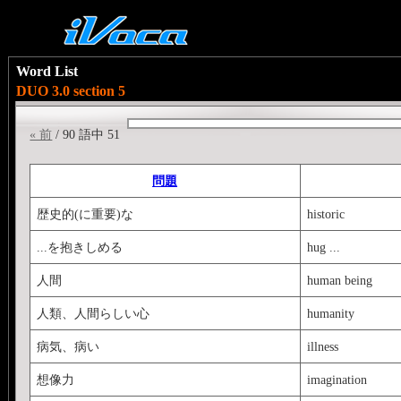
Word List
DUO 3.0 section 5
« 前
/ 90 語中 51
問題
歴史的(に重要)な
historic
...を抱きしめる
hug ...
人間
human being
人類、人間らしい心
humanity
病気、病い
illness
想像力
imagination