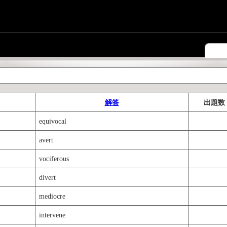
解答
出題数
equivocal
avert
vociferous
divert
mediocre
intervene