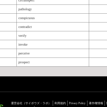
circumspect
pathology
conspicuous
contradict
verify
invoke
perceive
prospect
運営会社（サイボウズ・ラボ）
利用規約
Privacy Policy
著作権情報