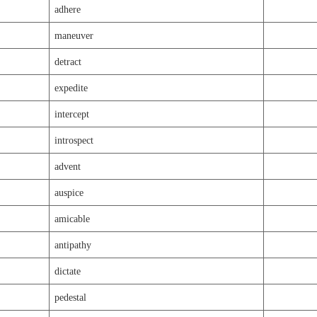
adhere
maneuver
detract
expedite
intercept
introspect
advent
auspice
amicable
antipathy
dictate
pedestal