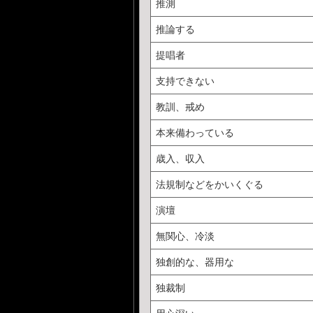
推測
推論する
提唱者
支持できない
教訓、戒め
本来備わっている
歳入、収入
法規制などをかいくぐる
演壇
無関心、冷淡
独創的な、器用な
独裁制