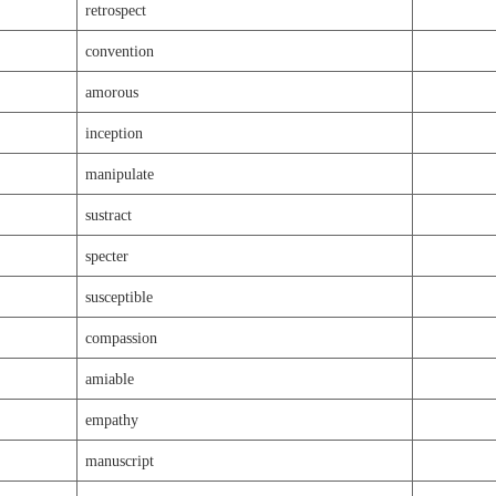
retrospect
convention
amorous
inception
manipulate
sustract
specter
susceptible
compassion
amiable
empathy
manuscript