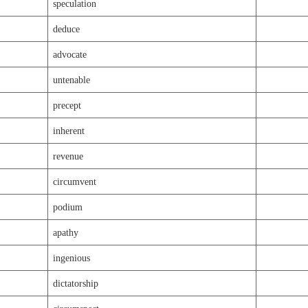
speculation
deduce
advocate
untenable
precept
inherent
revenue
circumvent
podium
apathy
ingenious
dictatorship