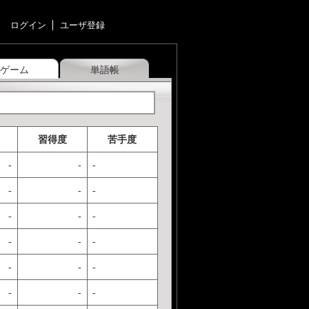
ログイン
ユーザ登録
ゲーム
単語帳
習得度
苦手度
-
-
-
-
-
-
-
-
-
-
-
-
-
-
-
-
-
-