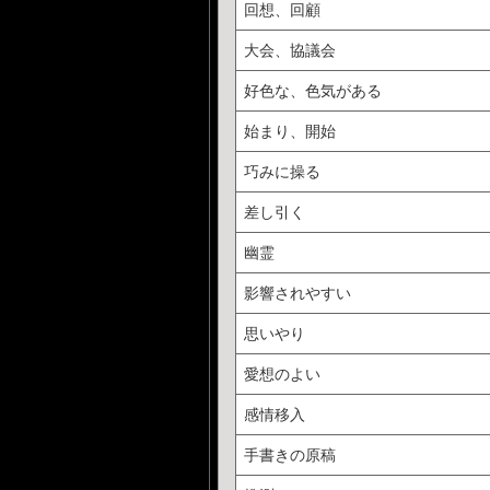
回想、回顧
大会、協議会
好色な、色気がある
始まり、開始
巧みに操る
差し引く
幽霊
影響されやすい
思いやり
愛想のよい
感情移入
手書きの原稿