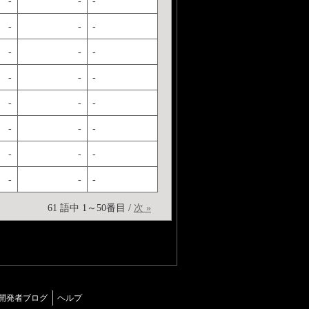
-
-
-
-
-
-
-
-
-
-
-
-
-
-
-
-
-
-
-
-
-
-
-
-
61 語中 1～50番目 /
次 »
開発者ブログ
ヘルプ