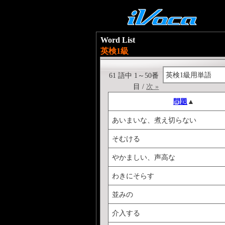
Word List
英検1級
英検1級用単語
61 語中 1～50番
目 /
次 »
問題
▲
あいまいな、煮え切らない
そむける
やかましい、声高な
わきにそらす
並みの
介入する