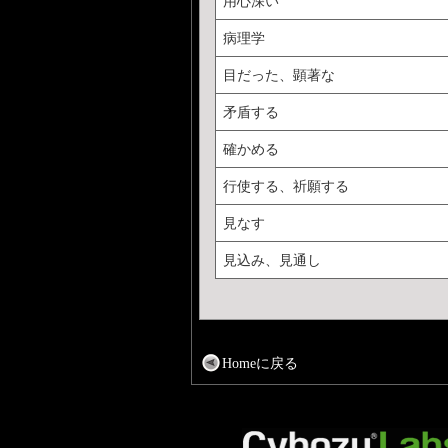
用心深い
病理学
目だった、顕著な
矛盾する
確かめる
行使する、祈願する
見なす
見込み、見通し
Homeに戻る