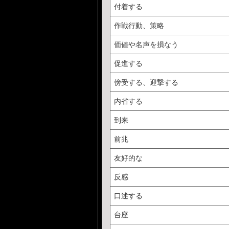
付着する
作戦行動、策略
価値や名声を損なう
促進する
傍受する、迎撃する
内省する
到来
前兆
友好的な
反感
口述する
台座