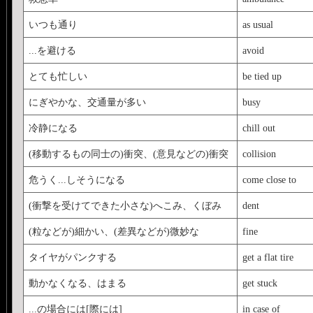
いつも通り
as usual
...を避ける
avoid
とても忙しい
be tied up
にぎやかな、交通量が多い
busy
冷静になる
chill out
(移動するもの同士の)衝突、(意見などの)衝突
collision
危うく...しそうになる
come close to
(衝撃を受けてできた小さな)へこみ、くぼみ
dent
(粒などが)細かい、(差異などが)微妙な
fine
タイヤがパンクする
get a flat tire
動かなくなる、はまる
get stuck
...の場合には[際には]
in case of