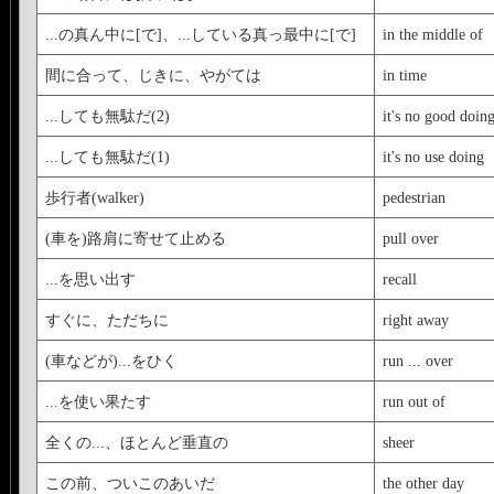
...の真ん中に[で]、...している真っ最中に[で]
in the middle of
間に合って、じきに、やがては
in time
...しても無駄だ(2)
it's no good doin
...しても無駄だ(1)
it's no use doing
歩行者(walker)
pedestrian
(車を)路肩に寄せて止める
pull over
...を思い出す
recall
すぐに、ただちに
right away
(車などが)...をひく
run ... over
...を使い果たす
run out of
全くの...、ほとんど垂直の
sheer
この前、ついこのあいだ
the other day