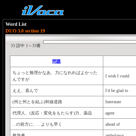
Word List
DUO 3.0 section 19
33 語中 1～33番
問題
ちょっと無理かなあ、力になれればよかった
I wish I could
んですが
ええ、喜んで
I'd be glad to
(州と州とを結ぶ)幹線道路
Interstate
代理人、(反応・変化をもたらす)力、薬品
agent
...の前方に、...よりも早く
ahead of
救急車
ambulance