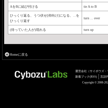
AをBに結び付ける
tie A to B
ひっくり返る、うつ伏せ[仰向け]になる、...を
turn ... over
ひっくり返す
(待っていた人が)現れる
turn up
Homeに戻る
運営会社（サイボウズ・
新着ブック(RSS)
言語
Copyright © 2008-2025