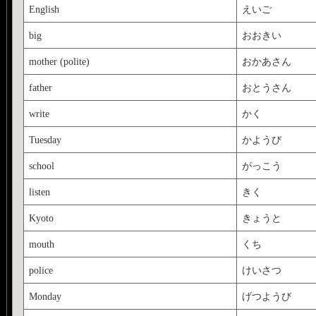
English
えいご
big
おおきい
mother (polite)
おかあさん
father
おとうさん
write
かく
Tuesday
かようび
school
がっこう
listen
きく
Kyoto
きょうと
mouth
くち
police
けいさつ
Monday
げつようび