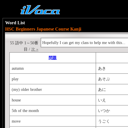
Word List
HSC Beginners Japanese Course Kanji
Hopefully I can get my class to help me with this...
55 語中 1～50番
目 /
次 »
問題
autumn
あき
play
あそぶ
(my) older brother
あに
house
いえ
5th of the month
いつか
move
うごく