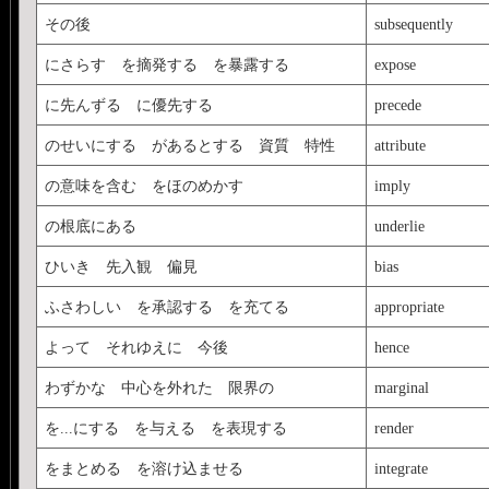
その後
subsequently
にさらす を摘発する を暴露する
expose
に先んずる に優先する
precede
のせいにする があるとする 資質 特性
attribute
の意味を含む をほのめかす
imply
の根底にある
underlie
ひいき 先入観 偏見
bias
ふさわしい を承認する を充てる
appropriate
よって それゆえに 今後
hence
わずかな 中心を外れた 限界の
marginal
を...にする を与える を表現する
render
をまとめる を溶け込ませる
integrate