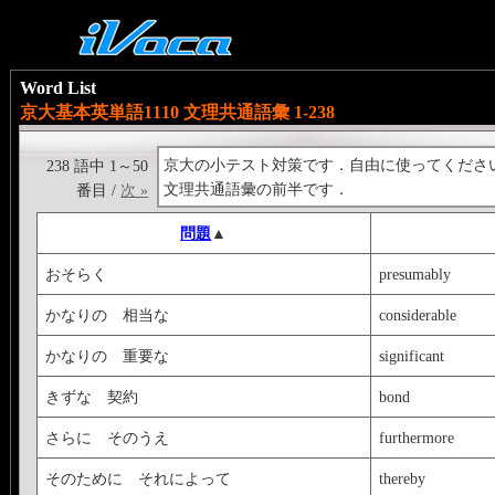
Word List
京大基本英単語1110 文理共通語彙 1-238
京大の小テスト対策です．自由に使ってくださ
238 語中 1～50
文理共通語彙の前半です．
番目 /
次 »
問題
▲
おそらく
presumably
かなりの 相当な
considerable
かなりの 重要な
significant
きずな 契約
bond
さらに そのうえ
furthermore
そのために それによって
thereby