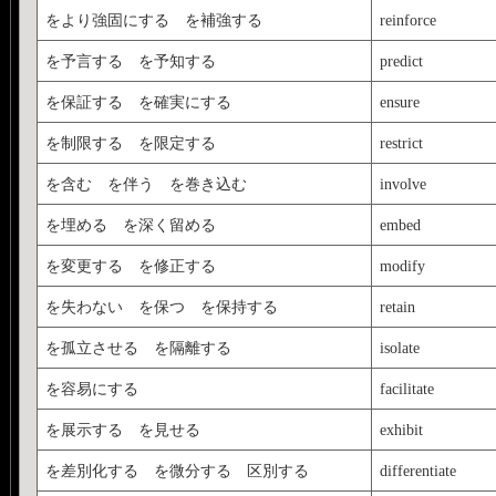
をより強固にする を補強する
reinforce
を予言する を予知する
predict
を保証する を確実にする
ensure
を制限する を限定する
restrict
を含む を伴う を巻き込む
involve
を埋める を深く留める
embed
を変更する を修正する
modify
を失わない を保つ を保持する
retain
を孤立させる を隔離する
isolate
を容易にする
facilitate
を展示する を見せる
exhibit
を差別化する を微分する 区別する
differentiate