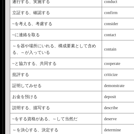
遂行する、実施する
conduct
立証する、確認する
confirm
~を考える、考慮する
consider
~に連絡を取る
contact
～を器や場所にいれる、構成要素として含め
contain
る、～が入っている
~と協力する、共同する
cooperate
批評する
criticize
証明してみせる
demonstrate
お金を預ける
deposit
説明する、描写する
describe
~をする資格がある、～して当然だ
deserve
～を決心する、決定する
determine