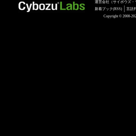
運営会社（サイボウズ・
新着ブック(RSS)
言語
Copyright © 2008-2025