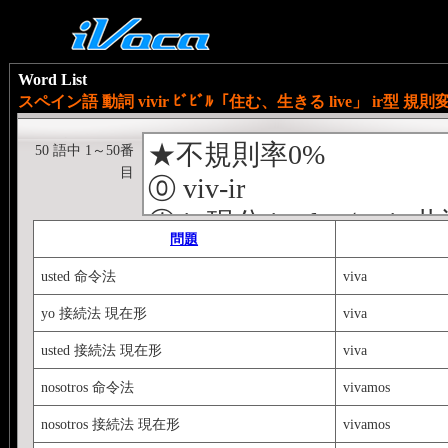
Word List
スペイン語 動詞 vivir ﾋﾞﾋﾞﾙ「住む、生きる live」 ir型 規則
★不規則率0%
50 語中 1～50番
目
⓪ viv-ir
① ir 現分 iendo（er/ir
問題
② ir 過分 ido（er/ir 共
usted 命令法
viva
③ ir 現在 o-es-e-imos-ís-
yo 接続法 現在形
viva
④ ir 点過 í-iste-ió-imos-
usted 接続法 現在形
viva
⑤ ir 線過 ía-ías-ía-íamos-í
⑥ ir 未来 [原形] é-ás-á
nosotros 命令法
vivamos
⑦ ir 過未 [原形+] ía-ías
nosotros 接続法 現在形
vivamos