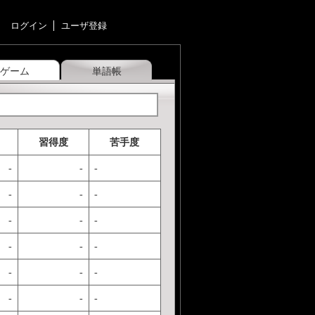
ログイン
ユーザ登録
ゲーム
単語帳
習得度
苦手度
-
-
-
-
-
-
-
-
-
-
-
-
-
-
-
-
-
-