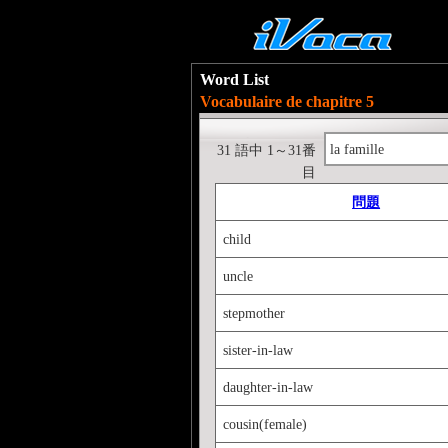
Word List
Vocabulaire de chapitre 5
la famille
31 語中 1～31番
目
問題
child
uncle
stepmother
sister-in-law
daughter-in-law
cousin(female)