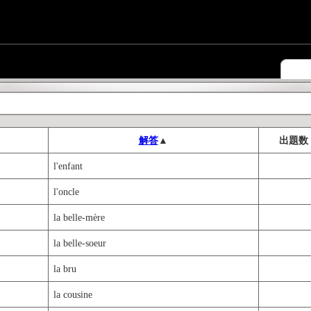
解答
▲
出題数
l'enfant
l'oncle
la belle-mère
la belle-soeur
la bru
la cousine