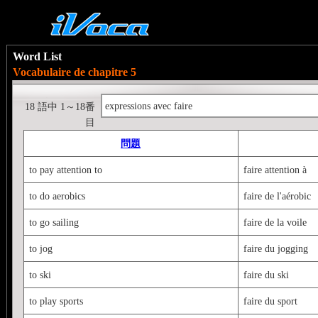
Word List
Vocabulaire de chapitre 5
expressions avec faire
18 語中 1～18番
目
問題
to pay attention to
faire attention à
to do aerobics
faire de l'aérobic
to go sailing
faire de la voile
to jog
faire du jogging
to ski
faire du ski
to play sports
faire du sport