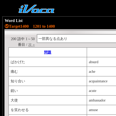
Word List
⑤Target1400 1201 to 1400
一部異なる点あり
200 語中 1～50
番目 /
次 »
問題
ばかげた
absurd
痛む
ache
知り合い
acquaintance
鋭い
acute
大使
ambassador
を笑わせる
amuse