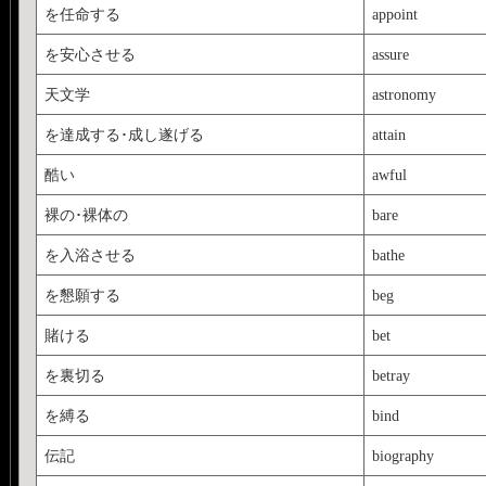
を任命する
appoint
を安心させる
assure
天文学
astronomy
を達成する･成し遂げる
attain
酷い
awful
裸の･裸体の
bare
を入浴させる
bathe
を懇願する
beg
賭ける
bet
を裏切る
betray
を縛る
bind
伝記
biography