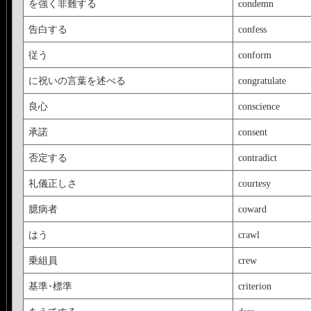
を強く非難する
condemn
告白する
confess
従う
conform
に祝いの言葉を述べる
congratulate
良心
conscience
承諾
consent
否定する
contradict
礼儀正しさ
courtesy
臆病者
coward
はう
crawl
乗組員
crew
基準･標準
criterion