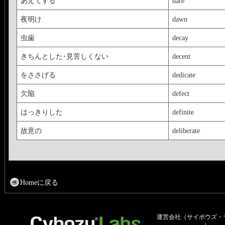
あえてする
dare
夜明け
dawn
虫歯
decay
きちんとした･見苦しくない
decent
をささげる
dedicate
欠陥
defect
はっきりした
definite
故意の
deliberate
Homeに戻る
運営会社（サイボウズ・