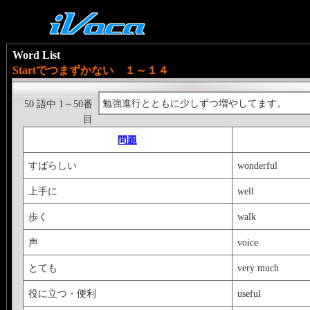
Word List
Startでつまずかない １～１４
勉強進行とともに少しずつ増やしてます。
50 語中 1～50番
目
問題
すばらしい
wonderful
上手に
well
歩く
walk
声
voice
とても
very much
役に立つ・便利
useful