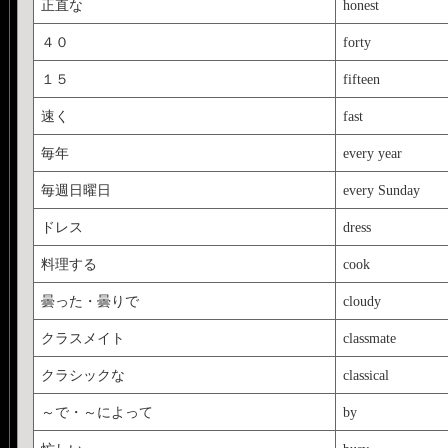
正直な
honest
４０
forty
１５
fifteen
速く
fast
毎年
every year
毎週日曜日
every Sunday
ドレス
dress
料理する
cook
曇った・曇りで
cloudy
クラスメイト
classmate
クラシックな
classical
～で・～によって
by