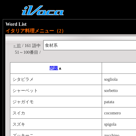
Word List
イタリア料理メニュー（2）
食材系
« 前
/ 161 語中
51～100番目 /
問題
▲
シタビラメ
sogliola
シャーベット
sorbetto
ジャガイモ
patata
スイカ
cocomero
スズキ
spigola
ズッキーニ
zucchino