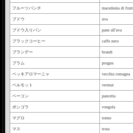
フルーツパンチ
macedonia di frutt
ブドウ
uva
ブドウ入りパン
pane all'uva
ブラックコーヒー
caffe nero
ブランデー
brandt
プラム
prugna
ベッキアロマーニャ
vecchia romagna
ベルモット
vermut
ベーコン
pancetta
ボンゴラ
vongola
マグロ
tonno
マス
trota