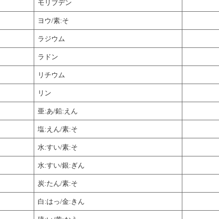
モリブデン
ヨウ/素:そ
ラジウム
ラドン
リチウム
リン
亜:あ/鉛:えん
塩:えん/素:そ
水:すい/素:そ
水:すい/銀:ぎん
炭:たん/素:そ
白:はっ/金:きん