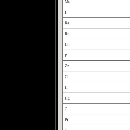
Mo
I
Ra
Rn
Li
P
Zn
Cl
H
Hg
C
Pt