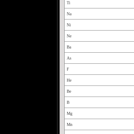
Ti
Na
Ni
Ne
Ba
As
F
He
Be
B
Mg
Mn