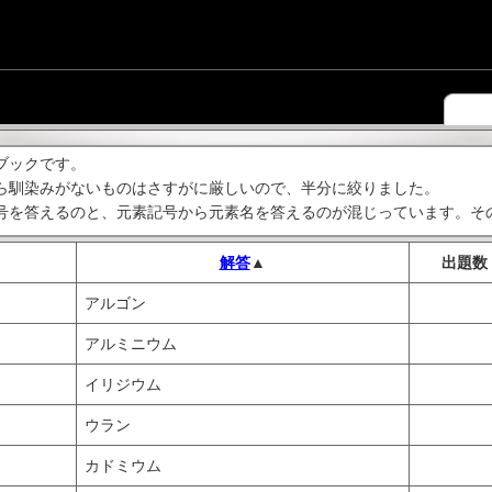
ブックです。
ら馴染みがないものはさすがに厳しいので、半分に絞りました。
号を答えるのと、元素記号から元素名を答えるのが混じっています。そ
解答
▲
出題数
アルゴン
アルミニウム
イリジウム
ウラン
カドミウム