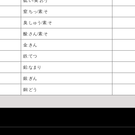
硫:い/黄:おう
窒:ちっ/素:そ
臭:しゅう/素:そ
酸:さん/素:そ
金:きん
鉄:てつ
鉛:なまり
銀:ぎん
銅:どう