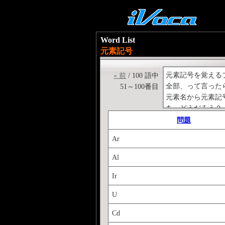
Word List
元素記号
元素記号を覚える
« 前
/ 100 語中
全部、って言った
51～100番目
元素名から元素記
あ。どうだろう？
問題
Ar
Al
Ir
U
Cd