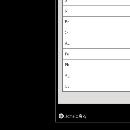
S
N
Br
O
Au
Fe
Pb
Ag
Cu
Homeに戻る