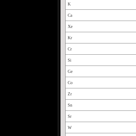
K
Ca
Xe
Kr
Cr
Si
Ge
Co
Zr
Sn
Sr
W