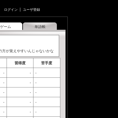
ログイン
ユーザ登録
ゲーム
単語帳
の方が覚えやすいんじゃないかな
習得度
苦手度
-
-
-
-
-
-
-
-
-
-
-
-
-
-
-