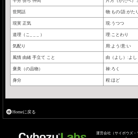
半分 傍ら 仲間
片方（かたへ）:
世間話
物:もの/語:がた
現実 正気
現:うつつ
道理（こ_ _ _ ）
理:ことわり
気配り
用:よう/意:い
風情 由緒 手立て こと
由（よし）:よし
褒美（の品物）
禄:ろく
身分
程:ほど
Homeに戻る
運営会社（サイボウズ・