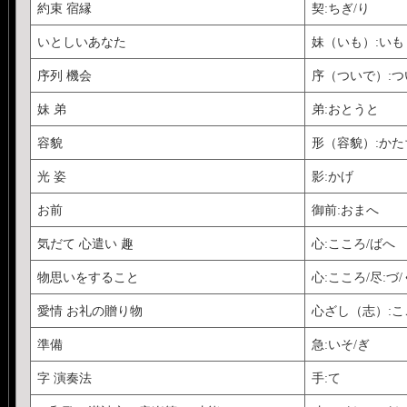
約束 宿縁
契:ちぎ/り
いとしいあなた
妹（いも）:いも
序列 機会
序（ついで）:つ
妹 弟
弟:おとうと
容貌
形（容貌）:かた
光 姿
影:かげ
お前
御前:おまへ
気だて 心遣い 趣
心:こころ/ばへ
物思いをすること
心:こころ/尽:づ
愛情 お礼の贈り物
心ざし（志）:
準備
急:いそ/ぎ
字 演奏法
手:て