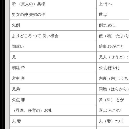
帝 （貴人の）奥様
上:うへ
男女の仲 夫婦の仲
世:よ
先例
例:ためし
よりどころ つて 良い機会
便（頼）:たよ/
間違い
僻事:ひがごと
兄
兄人（せうと）:
朝廷 帝
公:おほやけ
宮中 帝
内裏（内）:うち
兄弟
同胞（はらから
欠点 罪
咎（科）:とが
（昇進、任官の）お礼
喜:よろこ/び
夫 妻
夫（妻）:つま