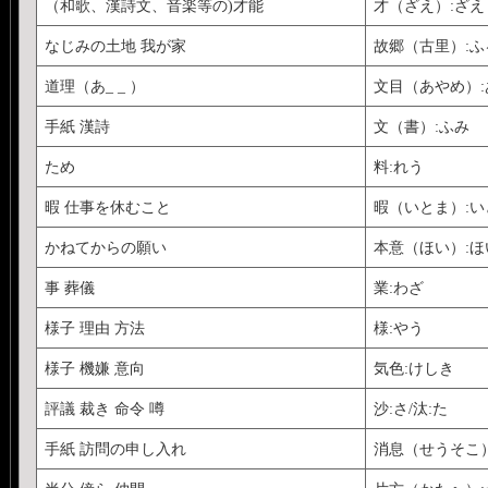
（和歌、漢詩文、音楽等の)才能
才（ざえ）:ざえ
なじみの土地 我が家
故郷（古里）:ふ
道理（あ_ _ ）
文目（あやめ）:
手紙 漢詩
文（書）:ふみ
ため
料:れう
暇 仕事を休むこと
暇（いとま）:い
かねてからの願い
本意（ほい）:ほ
事 葬儀
業:わざ
様子 理由 方法
様:やう
様子 機嫌 意向
気色:けしき
評議 裁き 命令 噂
沙:さ/汰:た
手紙 訪問の申し入れ
消息（せうそこ