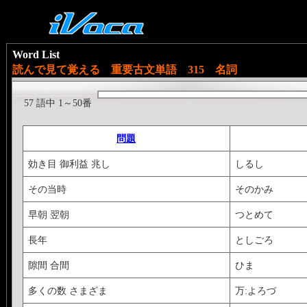
Word List
読んで見て覚える 重要古文単語 315 名詞
57 語中 1～50番
問題
効き目 御利益 兆し
しるし
その当時
そのかみ
早朝 翌朝
つとめて
長年
としごろ
隙間 合間
ひま
多くの数 さまざま
万:よろづ