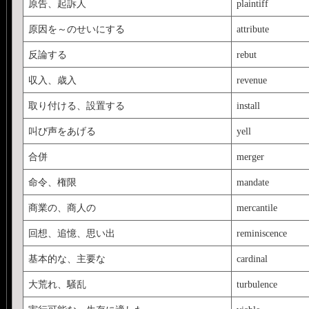
原告、起訴人
plaintiff
原因を～のせいにする
attribute
反論する
rebut
収入、歳入
revenue
取り付ける、設置する
install
叫び声をあげる
yell
合併
merger
命令、権限
mandate
商業の、商人の
mercantile
回想、追憶、思い出
reminiscence
基本的な、主要な
cardinal
大荒れ、騒乱
turbulence