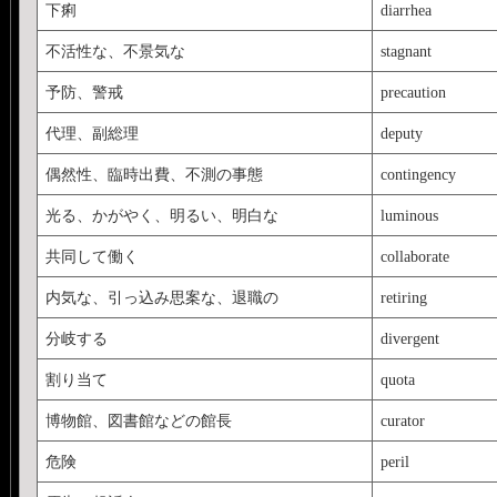
下痢
diarrhea
不活性な、不景気な
stagnant
予防、警戒
precaution
代理、副総理
deputy
偶然性、臨時出費、不測の事態
contingency
光る、かがやく、明るい、明白な
luminous
共同して働く
collaborate
内気な、引っ込み思案な、退職の
retiring
分岐する
divergent
割り当て
quota
博物館、図書館などの館長
curator
危険
peril