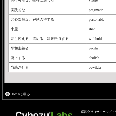
実行可能な、生存に適した
viable
実践的な
pragmatic
容姿端麗な、好感の持てる
personable
小屋
shed
差し控える、留める、源泉徴収する
withhold
平和主義者
pacifist
廃止する
abolish
当惑させる
bewilder
Homeに戻る
運営会社（サイボウズ・