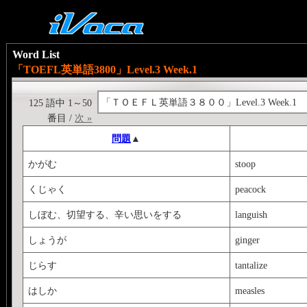
Word List
「TOEFL英単語3800」Level.3 Week.1
「ＴＯＥＦＬ英単語３８００」Level.3 Week.1
125 語中 1～50
番目 /
次 »
問題
▲
かがむ
stoop
くじゃく
peacock
しぼむ、切望する、辛い思いをする
languish
しょうが
ginger
じらす
tantalize
はしか
measles