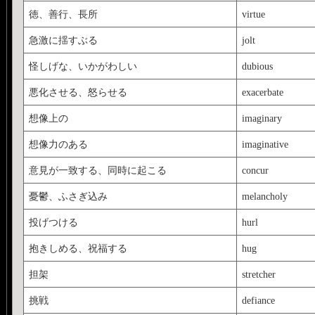
徳、善行、長所
virtue
急激に揺すぶる
jolt
怪しげな、いかがわしい
dubious
悪化させる、怒らせる
exacerbate
想像上の
imaginary
想像力のある
imaginative
意見が一致する、同時に起こる
concur
憂鬱、ふさぎ込み
melancholy
投げつける
hurl
抱きしめる、祝福する
hug
担架
stretcher
挑戦
defiance