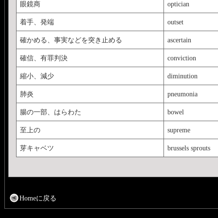
眼鏡商
optician
着手、発端
outset
確かめる、事実などを突き止める
ascertain
確信、有罪判決
conviction
縮小、減少
diminution
肺炎
pneumonia
腸の一部、はらわた
bowel
至上の
supreme
芽キャベツ
brussels sprouts
Homeに戻る