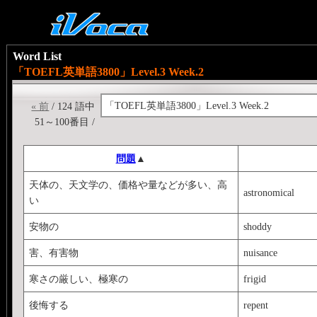
Word List
「TOEFL英単語3800」Level.3 Week.2
「TOEFL英単語3800」Level.3 Week.2
« 前
/ 124 語中
51～100番目 /
問題
▲
天体の、天文学の、価格や量などが多い、高
astronomical
い
安物の
shoddy
害、有害物
nuisance
寒さの厳しい、極寒の
frigid
後悔する
repent