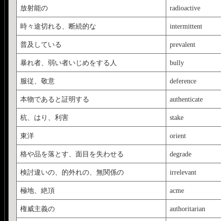
放射能の
radioactive
時々途切れる、断続的な
intermittent
普及している
prevalent
暴れ者、弱い者いじめをする人
bully
服従、敬意
deference
本物であると証明する
authenticate
杭、はり、利害
stake
東洋
orient
格や品を落とす、面目を失わせる
degrade
検討違いの、的外れの、無関係の
irrelevant
極地、絶頂
acme
権威主義の
authoritarian