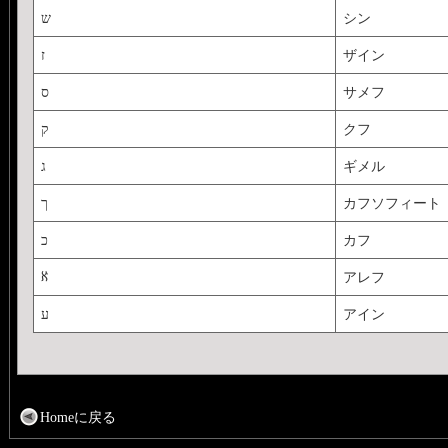
ש
シン
ז
ザイン
ס
サメフ
ק
クフ
ג
ギメル
ך
カフソフィート
כ
カフ
ℵ
アレフ
ע
アイン
Homeに戻る