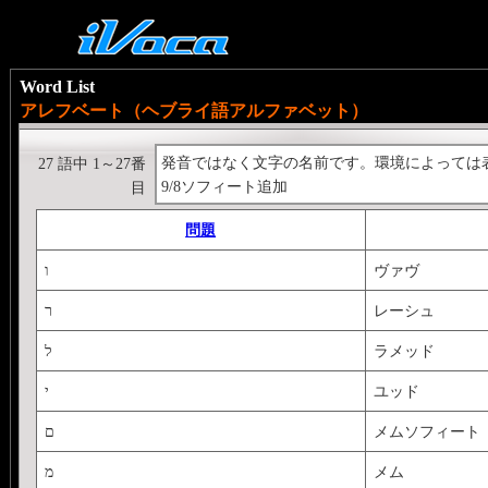
Word List
アレフベート（ヘブライ語アルファベット）
発音ではなく文字の名前です。環境によっては
27 語中 1～27番
9/8ソフィート追加
目
問題
ו
ヴァヴ
ר
レーシュ
ל
ラメッド
י
ユッド
ם
メムソフィート
מ
メム