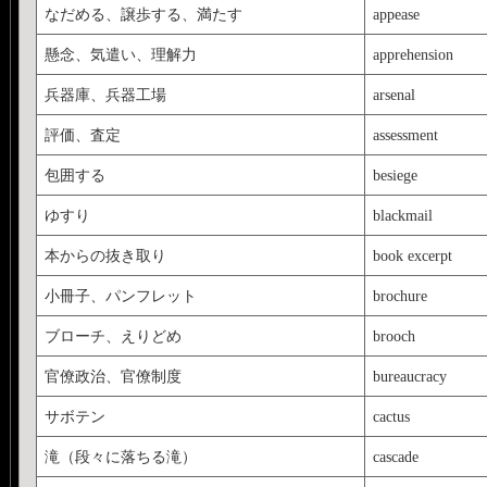
なだめる、譲歩する、満たす
appease
懸念、気遣い、理解力
apprehension
兵器庫、兵器工場
arsenal
評価、査定
assessment
包囲する
besiege
ゆすり
blackmail
本からの抜き取り
book excerpt
小冊子、パンフレット
brochure
ブローチ、えりどめ
brooch
官僚政治、官僚制度
bureaucracy
サボテン
cactus
滝（段々に落ちる滝）
cascade