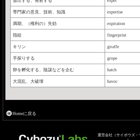
放出する、発射する
expel
専門家の意見、技術、知識
expertise
満期、（権利の）失効
expiration
指紋
fingerprint
キリン
giraffe
手探りする
grope
卵を孵化する、陰謀などを企む
hatch
大混乱、大破壊
havoc
Homeに戻る
運営会社（サイボウズ・