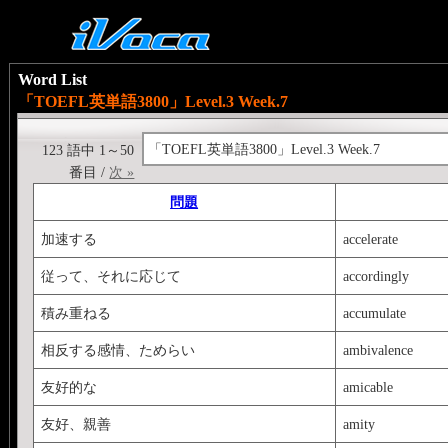
Word List
「TOEFL英単語3800」Level.3 Week.7
「TOEFL英単語3800」Level.3 Week.7
123 語中 1～50
番目 /
次 »
問題
加速する
accelerate
従って、それに応じて
accordingly
積み重ねる
accumulate
相反する感情、ためらい
ambivalence
友好的な
amicable
友好、親善
amity