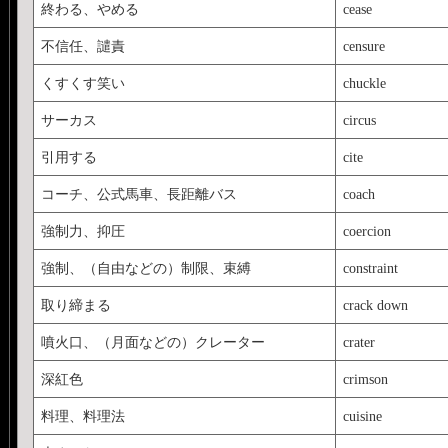
終わる、やめる
cease
不信任、譴責
censure
くすくす笑い
chuckle
サーカス
circus
引用する
cite
コーチ、公式馬車、長距離バス
coach
強制力、抑圧
coercion
強制、（自由などの）制限、束縛
constraint
取り締まる
crack down
噴火口、（月面などの）クレーター
crater
深紅色
crimson
料理、料理法
cuisine