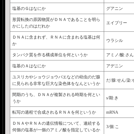
塩基のＧはなにか
グアニン
形質転換の原因物質がＤＮＡであることを明ら
エイブリー
かにしたのはだれか
ＤＮＡに含まれず、ＲＮＡに含まれる塩基は何
ウラシル
か
タンパク質を作る構成単位を何というか
アミノ/酸:さん
塩基のＡはなにか
アデニン
ユスリカやショウジョウバエなどの幼虫のだ腺
だ/腺:せん/染
に見られる非常な巨大な染色体をなんというか
間期のうち、ＤＮＡが複製される時期を何とい
s/期:き
うか
転写の過程で合成されるＲＮＡを何というか
mRNA
ＤＮＡやＲＮＡの遺伝情報について、連続する
3/個:こ
何個の塩基が一個のアミノ酸を指定しているか