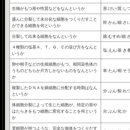
生物がもつ形や性質などをなんというか
形:けい/質:し
盛んに分裂して未分化な細胞をつくりだすこと
幹:かん/細:さ
ができる細胞を何というか
分裂して出来る細胞をなんというか
娘:むすめ/細:
４種類の塩基Ａ、Ｔ、Ｇ、Ｃの並び方をなんと
塩:えん/基:き/
いうか
卵や精子などの生殖細胞がもつ、相同染色体の
うちのどちらか片方しかないものをなんという
単:たん/相:そ
か
複製したＤＮＡを娘細胞に分配する時期はなん
分:ぶん/裂:れつ
というか
体細胞分裂によって生じた細胞が、特定の形や
はたらきをもつ細胞に変化することを何という
分:ぶん/化:か
か
受精卵が持つような、完全な個体をつくりだす