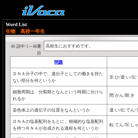
Word List
生物 高校一年生
高校生におすすめです。
46 語中 1～46番
目
問題
ＤＮＡ分子の中で、遺伝子としての働きを持た
非:ひ/遺:い/伝
ない部分を何というか
細胞周期は、分裂期となんという時期に分けら
間:かん/期:き
れるか
染色体上の遺伝子の位置をなんというか
遺:い/伝:でん/
ＤＮＡの塩基配列をもとに、相補的な塩基配列
転:てん/写:し
を持つＲＮＡが合成される過程を何というか