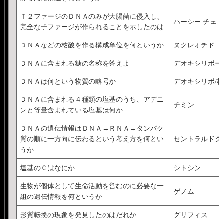
Ｔ２ファージのＤＮＡのみが大腸菌に侵入し、
ハーシー チェ
完全な子ファージが作られることを示したのは
ＤＮＡなどの核酸を作る構成単位を何というか
ヌクレオチド
ＤＮＡに含まれる糖の名称を答えよ
デオキシリボ
ＤＮＡは何という物質の略号か
デオキシリボ/核
ＤＮＡに含まれる４種類の塩基のうち、アデニ
チミン
ンと等量含まれている塩基は何か
ＤＮＡの遺伝情報はＤＮＡ→ＲＮＡ→タンパク
質の順に一方向に伝わるという考え方を何とい
セントラルド
うか
塩基のＣはなにか
シトシン
生物が個体として生命活動を営むのに必要な一
ゲノム
組の遺伝情報を何というか
形質転換の現象を発見したのはだれか
グリフィス