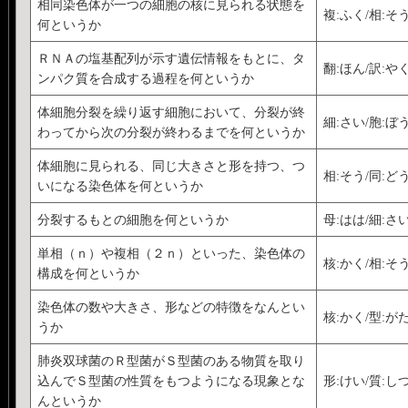
相同染色体が一つの細胞の核に見られる状態を
複:ふく/相:そ
何というか
ＲＮＡの塩基配列が示す遺伝情報をもとに、タ
翻:ほん/訳:や
ンパク質を合成する過程を何というか
体細胞分裂を繰り返す細胞において、分裂が終
細:さい/胞:ぼう
わってから次の分裂が終わるまでを何というか
体細胞に見られる、同じ大きさと形を持つ、つ
相:そう/同:ど
いになる染色体を何というか
分裂するもとの細胞を何というか
母:はは/細:さ
単相（ｎ）や複相（２ｎ）といった、染色体の
核:かく/相:そ
構成を何というか
染色体の数や大きさ、形などの特徴をなんとい
核:かく/型:が
うか
肺炎双球菌のＲ型菌がＳ型菌のある物質を取り
込んでＳ型菌の性質をもつようになる現象とな
形:けい/質:しつ
んというか