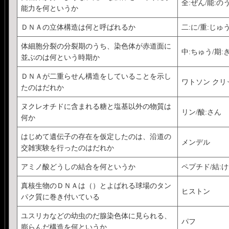
全:ぜん/能:の
能力を何というか
ＤＮＡの立体構造は何と呼ばれるか
二:に/重:じゅ
体細胞分裂の分裂期のうち、染色体が赤道面に
中:ちゅう/期:
並ぶのは何という時期か
ＤＮＡが二重らせん構造をしていることを示し
ワトソン クリ
たのはだれか
ヌクレオチドに含まれる糖と塩基以外の物質は
リン/酸:さん
何か
はじめて遺伝子の存在を仮定したのは、沿道の
メンデル
交雑実験を行ったのはだれか
アミノ酸どうしの結合を何というか
ペプチド/結:け
真核生物のＤＮＡは（）とよばれる球場のタン
ヒストン
パク質に巻き付いている
ユスリカなどの幼虫のだ腺染色体に見られる、
パフ
膨らんだ構造を何というか