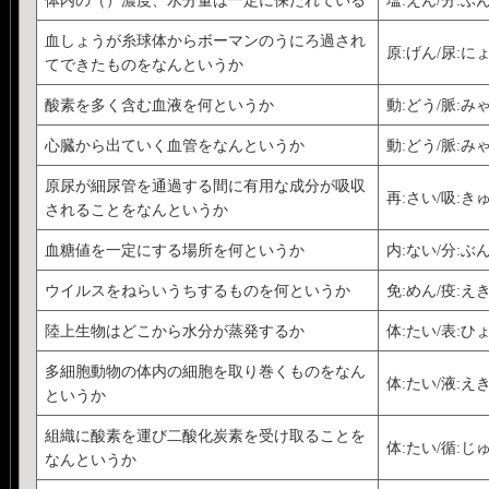
血しょうが糸球体からボーマンのうにろ過され
原:げん/尿:に
てできたものをなんというか
酸素を多く含む血液を何というか
動:どう/脈:み
心臓から出ていく血管をなんというか
動:どう/脈:み
原尿が細尿管を通過する間に有用な成分が吸収
再:さい/吸:き
されることをなんというか
血糖値を一定にする場所を何というか
内:ない/分:ぶん
ウイルスをねらいうちするものを何というか
免:めん/疫:え
陸上生物はどこから水分が蒸発するか
体:たい/表:ひ
多細胞動物の体内の細胞を取り巻くものをなん
体:たい/液:え
というか
組織に酸素を運び二酸化炭素を受け取ることを
体:たい/循:じ
なんというか