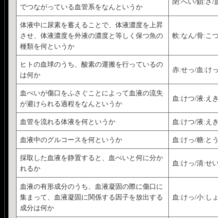
閉:へい/鎖:さ/
でつながっている血管系をなんというか
体液中に尿素を蓄えることで、体液濃度を上昇
させ、体液濃度を外液の濃度と等しく保つ魚の
軟:なん/骨:こつ
種類を何というか
ヒトの血球のうち、酸素の運搬を行っているの
赤:せっ/血:け
は何か
血ぺいが傷口をふさぐことによって血液の流失
血:けつ/液:えき
が避けられる過程をなんというか
血管を流れる体液を何というか
血:けつ/液:え
血液中のグルコースを何というか
血:けっ/糖:と
採取した血液を静置すると、血ぺいと何に分か
血:けっ/清:せ
れるか
血液の有形成分のうち、血液凝固の際に傷口に
集まって、血液凝固に関係する因子を放出する
血:けっ/小:し
成分は何か