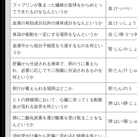
フィブリンが集まった繊維が血球をからめとっ
血:けっ/ぺい
てできたものをなんというか
血液の有効成分以外の液体成分をなんというか
血:けっ/しょう
体温や振動を一定にする場所をなんというか
自:じ/律:りつ/
血液中から低分子物質をろ過するものを何とい
腎:じん/小:し
うか
肝臓から分泌される液体で、胆のうに蓄えら
れ、必要に応じて十二指腸に分泌されるものを
胆:たん/汁:じ
何というか
胆汁が蓄えられる場所はどこか
胆:たん/のう
ヒトの肺循環において、心臓に戻ってくる動脈
肺:はい/静:じ
血が流れる血管を何というか
肺に二酸化炭素を運び酸素を受け取ることをな
肺:はい/循:じ
んというか
消化管やひ臓から肝臓に流れ込む静脈を何とい