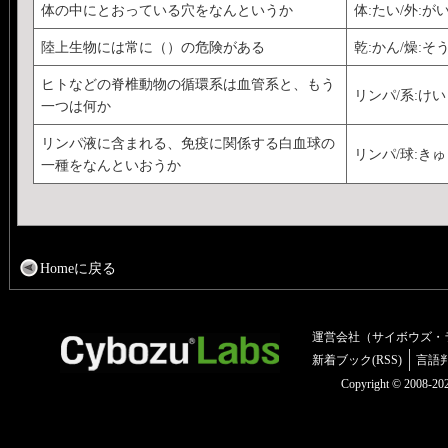
体の中にとおっている穴をなんというか
体:たい/外:が
陸上生物には常に（）の危険がある
乾:かん/燥:そ
ヒトなどの脊椎動物の循環系は血管系と、もう
リンパ/系:けい
一つは何か
リンパ液に含まれる、免疫に関係する白血球の
リンパ/球:きゅ
一種をなんといおうか
Homeに戻る
運営会社（サイボウズ・
新着ブック(RSS)
言語
Copyright © 2008-2025