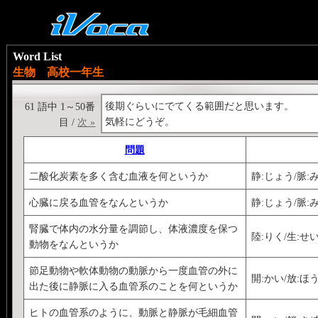
Word List
生物 高校一年生
後期ぐらいにでてくる範囲だと思います。
61 語中 1～50番
気軽にどうぞ。
目 /
次 »
問題
二酸化炭素を多く含む血液を何というか
静:じょう/脈:
心臓に戻る血管をなんというか
静:じょう/脈:
腎臓で体内の水分量を調節し、体液濃度を保つ
陸:りく/生:せい
動物をなんというか
節足動物や軟体動物の動脈から一度血管の外に
開:かい/放:ほう
出た後に静脈に入る血管系のことを何というか
ヒトの血管系のように、動脈と静脈が毛細血管