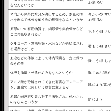
ょ/類:るい
をなんというか
体内から体外に水分が流出するため、多量の海
海:かい/水:すい
水を飲んで水分を補う魚の種類をなんというか
ょ/類:るい
原尿の中の有用物質は、細尿管や集合管からど
毛:もう/細:さい
こに再吸収されるか
グルコース・無機塩類・水分などが再吸収され
毛:もう/細:さい
る場所はどこか
血液などの体液によって体内環境を一定に保つ
恒:こう/常:じ
働きの事
体液を循環させる仕組みをなんというか
循:じゅん/環:
アミノ酸が分解されてできた有害なアンモニア
尿:にょう/素:
を、肝臓では何という物質に変えるか
原尿が細尿管や集合管で再吸収され、残ったも
尿:にょう
のをなんというか
体内の（）濃度、水分量は一定に保たれている
塩:えん/分:ぶ