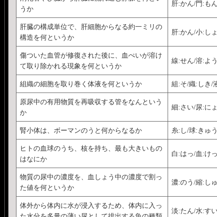
肝:かん/門:も
うか
肝臓の構成単位で、肝細胞からなる約一ミリの
肝:かん/小:し
構造を何というか
傷ついた血管が修復された後に、血ぺいが溶け
線:せん/溶:よ
て取り除かれる現象を何というか
組織の細胞を取り巻く体液を何というか
組:そ/織:しき/
原尿中の有用物質を再吸収する管をなんという
細:さい/尿:に
か
腎小体は、ボーマンのうと何からなるか
糸:し/球:きゅう
ヒトの血球のうち、核を持ち、最も大きいもの
白:はっ/血:け
はなにか
物質の尿中の濃度を、血しょう中の濃度で割っ
濃:のう/縮:し
た値を何というか
体外から体内に水が浸入するため、体内に入っ
淡:たん/水:すい
た水分を多量の薄い尿として排出する魚の種類