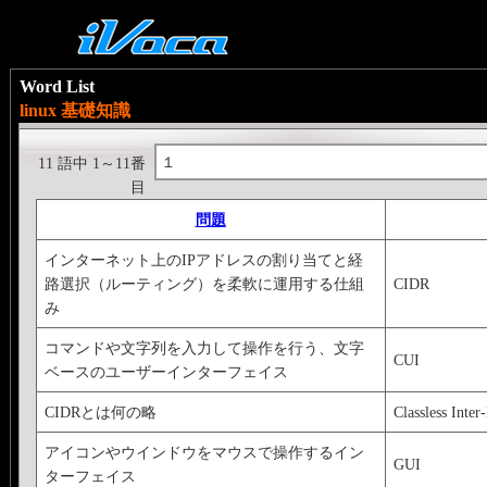
Word List
linux 基礎知識
１
11 語中 1～11番
目
問題
インターネット上のIPアドレスの割り当てと経
路選択（ルーティング）を柔軟に運用する仕組
CIDR
み
コマンドや文字列を入力して操作を行う、文字
CUI
ベースのユーザーインターフェイス
CIDRとは何の略
Classless Inte
アイコンやウインドウをマウスで操作するイン
GUI
ターフェイス