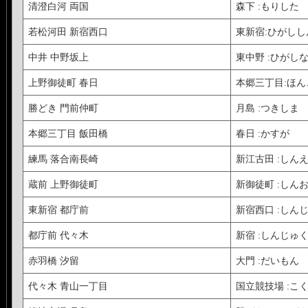
清澄白河 両国
森下 :もりした
若松河田 新宿西口
東新宿:ひがし
中井 中野坂上
東中野 :ひがし
上野御徒町 春日
本郷三丁目:ほ
勝どき 門前仲町
月島 :つきしま
本郷三丁目 飯田橋
春日 :かすが
練馬 落合南長崎
新江古田 :しん
蔵前 上野御徒町
新御徒町 :しん
東新宿 都庁前
新宿西口 :しん
都庁前 代々木
新宿 :しんじゅ
赤羽橋 汐留
大門 :だいもん
代々木 青山一丁目
国立競技場 :こ