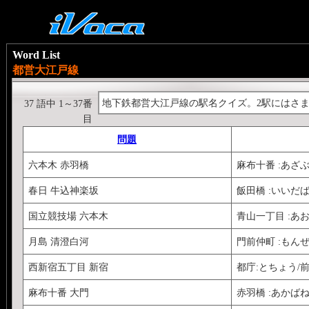
Word List
都営大江戸線
地下鉄都営大江戸線の駅名クイズ。2駅にはさ
37 語中 1～37番
目
問題
六本木 赤羽橋
麻布十番 :あざ
春日 牛込神楽坂
飯田橋 :いいだ
国立競技場 六本木
青山一丁目 :あ
月島 清澄白河
門前仲町 :もん
西新宿五丁目 新宿
都庁:とちょう/前
麻布十番 大門
赤羽橋 :あかば