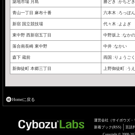
築地市場 月島
勝どき :かちど
青山一丁目 麻布十番
六本木 :ろっぽ
新宿 国立競技場
代々木 :よよぎ
東中野 西新宿五丁目
中野坂上 :なか
落合南長崎 東中野
中井 :なかい
森下 蔵前
両国 :りょうご
新御徒町 本郷三丁目
上野御徒町 :う
Homeに戻る
運営会社（サイボウズ・
新着ブック(RSS)
言語
Copyright © 2008-2025