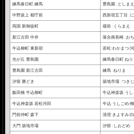
練馬春日町 練馬
豊島園 :としま
中野坂上 都庁前
西新宿五丁目 :
両国 新御徒町
蔵前 :くらまえ
新江古田 中井
落合南長崎 :お
牛込柳町 東新宿
若松:わかまつ/
光が丘 豊島園
練馬春日町:ね
豊島園 新江古田
練馬 :ねりま
汐留 勝どき
築地市場 :つき
飯田橋 牛込柳町
牛込神楽坂:う
牛込神楽坂 若松河田
牛込:うしごめ/柳
門前仲町 森下
清澄:きよすみ/
大門 築地市場
汐留 :しおどめ