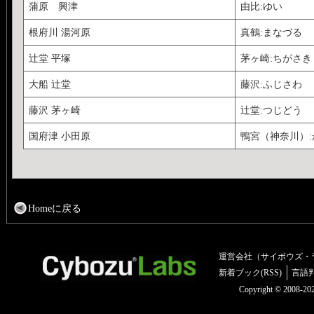
蒲原 興津
由比:ゆい
根府川 湯河原
真鶴:まなづる
辻堂 平塚
茅ヶ崎:ちがさき
大船 辻堂
藤沢:ふじさわ
藤沢 茅ヶ崎
辻堂:つじどう
国府津 小田原
鴨宮（神奈川）
Homeに戻る
運営会社（サイボウズ・
新着ブック(RSS)
言語
Copyright © 2008-2025