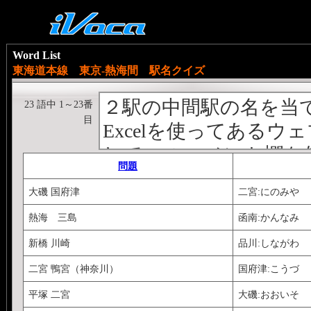
Word List
東海道本線 東京-熱海間 駅名クイズ
２駅の中間駅の名を当
23 語中 1～23番
目
Excelを使ってある
してこのコメント欄を
問題
あったら教えてくださ
大磯 国府津
二宮:にのみや
A列にwebpage か
熱海 三島
函南:かんなみ
る。
新橋 川崎
品川:しながわ
C列に、=INDIRECT("
「新橋駅」...を並べる
二宮 鴨宮（神奈川）
国府津:こうづ
D列に =LEFT(C1,L
平塚 二宮
大磯:おおいそ