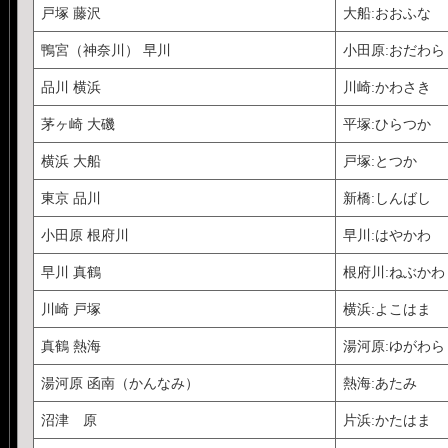
「東京」「新橋」...を
戸塚 藤沢
大船:おおふな
E列に、D列のひらが
鴨宮（神奈川） 早川
小田原:おだわら
=INDIRECT("A"&RO
品川 横浜
川崎:かわさき
F列に、 =D1&CHAR(3
茅ヶ崎 大磯
平塚:ひらつか
スペースが指定された
横浜 大船
戸塚:とつか
G1=D2
東京 品川
新橋:しんばし
H1 に =G1&":"&E2
小田原 根府川
早川:はやかわ
I1 に =F1&","&H
早川 真鶴
根府川:ねぶかわ
川崎 戸塚
横浜:よこはま
真鶴 熱海
湯河原:ゆがわら
湯河原 函南（かんなみ）
熱海:あたみ
沼津 原
片浜:かたはま