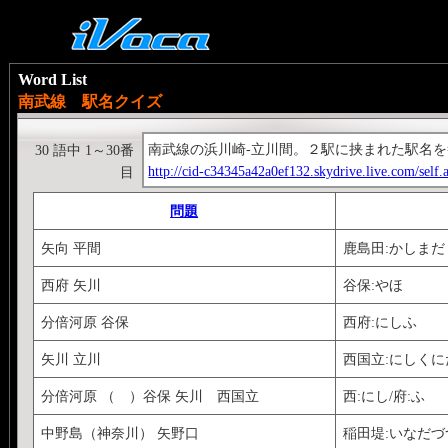
Word List
南武線 駅名クイズ
南武線の浜川崎-立川間。２駅に挟まれた駅名
30 語中 1～30番
http://cid-c34345a42a0ef132.skydrive.live.com/sel
目
問題
矢向 平間
鹿島田:かしまだ
西府 矢川
谷保:やほ
分倍河原 谷保
西府:にしふ
矢川 立川
西国立:にしくに
分倍河原 （ ）谷保 矢川 西国立
西:にし/府:ふ
中野島（神奈川） 矢野口
稲田堤:いなだづ