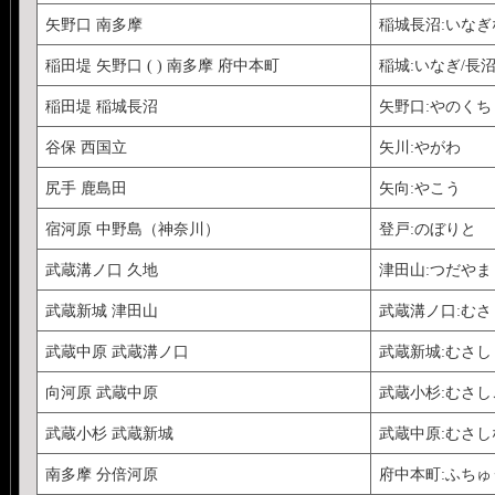
矢野口 南多摩
稲城長沼:いな
稲田堤 矢野口 ( ) 南多摩 府中本町
稲城:いなぎ/長
稲田堤 稲城長沼
矢野口:やのくち
谷保 西国立
矢川:やがわ
尻手 鹿島田
矢向:やこう
宿河原 中野島（神奈川）
登戸:のぼりと
武蔵溝ノ口 久地
津田山:つだやま
武蔵新城 津田山
武蔵溝ノ口:む
武蔵中原 武蔵溝ノ口
武蔵新城:むさ
向河原 武蔵中原
武蔵小杉:むさし
武蔵小杉 武蔵新城
武蔵中原:むさ
南多摩 分倍河原
府中本町:ふち