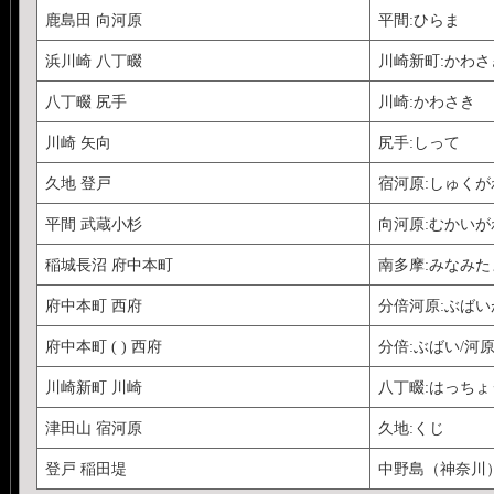
鹿島田 向河原
平間:ひらま
浜川崎 八丁畷
川崎新町:かわ
八丁畷 尻手
川崎:かわさき
川崎 矢向
尻手:しって
久地 登戸
宿河原:しゅくが
平間 武蔵小杉
向河原:むかいが
稲城長沼 府中本町
南多摩:みなみた
府中本町 西府
分倍河原:ぶばい
府中本町 ( ) 西府
分倍:ぶばい/河原
川崎新町 川崎
八丁畷:はっち
津田山 宿河原
久地:くじ
登戸 稲田堤
中野島（神奈川