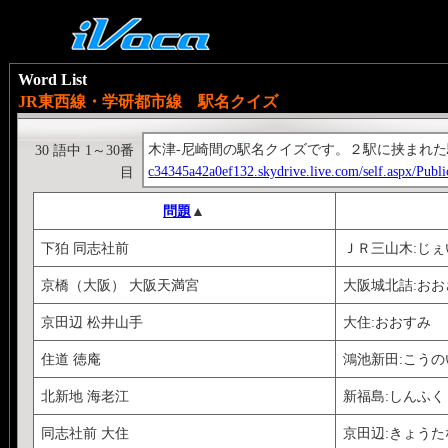
Word List
JR東西線・学研都市線 駅名クイズ
木津-尼崎間の駅名クイズです。２駅に挟まれ
30 語中 1～30番
c34345a42a0ef132.skydrive.live.com/self.aspx/Pub
目
問題
▲
下狛 同志社前
ＪＲ三山木:じ
京橋（大阪） 大阪天満宮
大阪城北詰:お
京田辺 松井山手
大住:おおすみ
住道 徳庵
鴻池新田:こう
北新地 海老江
新福島:しんふく
同志社前 大住
京田辺:きょうた