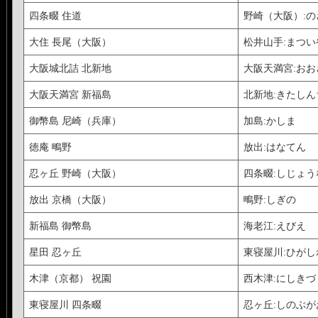
四条畷 住道
野崎（大阪）:の
大住 長尾（大阪）
松井山手:まつい
大阪城北詰 北新地
大阪天満宮:お
大阪天満宮 新福島
北新地:きたしん
御幣島 尼崎（兵庫）
加島:かしま
徳庵 鴫野
放出:はなてん
忍ヶ丘 野崎（大阪）
四条畷:しじょう
放出 京橋（大阪）
鴫野:しぎの
新福島 御幣島
海老江:えびえ
星田 忍ヶ丘
東寝屋川:ひが
木津（京都） 祝園
西木津:にしきづ
東寝屋川 四条畷
忍ヶ丘:しのぶが