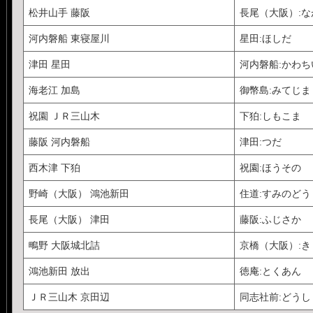
松井山手 藤阪
長尾（大阪）:な
河内磐船 東寝屋川
星田:ほしだ
津田 星田
河内磐船:かわ
海老江 加島
御幣島:みてじま
祝園 ＪＲ三山木
下狛:しもこま
藤阪 河内磐船
津田:つだ
西木津 下狛
祝園:ほうその
野崎（大阪） 鴻池新田
住道:すみのどう
長尾（大阪） 津田
藤阪:ふじさか
鴫野 大阪城北詰
京橋（大阪）:
鴻池新田 放出
徳庵:とくあん
ＪＲ三山木 京田辺
同志社前:どう