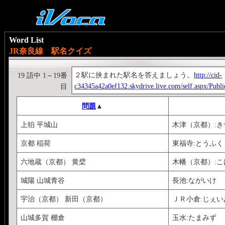
Word List
JR奈良線 駅名クイズ
２駅に挟まれた駅名を答えましょう。
http://cid-
19 語中 1～19番
c34345a42a0ef132.skydrive.live.com/self.aspx/Pub
目
問題
▲
上狛 平城山
木津（京都）:き
京都 稲荷
東福寺:とうふく
六地蔵（京都） 黄檗
木幡（京都）:こ
城陽 山城青谷
長池:ながいけ
宇治（京都） 新田（京都）
ＪＲ小倉:じぇ
山城多賀 棚倉
玉水:たまみず