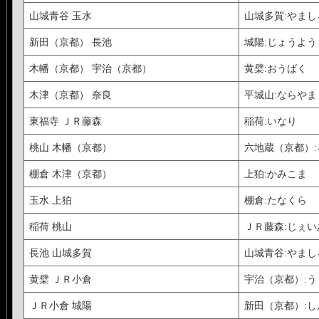
山城青谷 玉水
山城多賀:やまし
新田（京都） 長池
城陽:じょうよう
木幡（京都） 宇治（京都）
黄檗:おうばく
木津（京都） 奈良
平城山:ならやま
東福寺 ＪＲ藤森
稲荷:いなり
桃山 木幡（京都）
六地蔵（京都）
棚倉 木津（京都）
上狛:かみこま
玉水 上狛
棚倉:たなくら
稲荷 桃山
ＪＲ藤森:じぇ
長池 山城多賀
山城青谷:やま
黄檗 ＪＲ小倉
宇治（京都）:う
ＪＲ小倉 城陽
新田（京都）:し