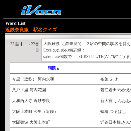
Word List
近鉄奈良線 駅名クイズ
大阪難波-近鉄奈良間 ２駅の中間の駅名を答
22 語中 1～22番
Excelのための備忘録：
目
substutute関数で =SUBSTITUTE(A1,"駅
問題
▲
今里（近鉄） 河内永和
布施:ふせ
八戸ノ里 河内花園
若江岩田:わかえ
大和西大寺 近鉄奈良
新大宮:しんおお
大阪上本町 今里（近鉄）
鶴橋:つるはし
大阪難波 大阪上本町
近鉄日本橋:き