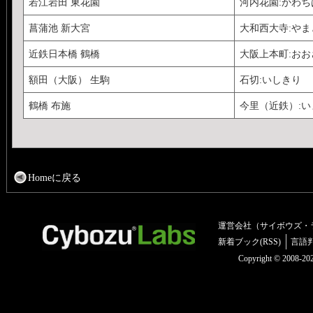
若江岩田 東花園
河内花園:かわ
菖蒲池 新大宮
大和西大寺:や
近鉄日本橋 鶴橋
大阪上本町:お
額田（大阪） 生駒
石切:いしきり
鶴橋 布施
今里（近鉄）:い
Homeに戻る
運営会社（サイボウズ・
新着ブック(RSS)
言語
Copyright © 2008-2025