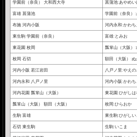
学園前（奈良） 大和西大寺
菖蒲池:あやめい
富雄 菖蒲池
学園前（奈良）
布施 河内小阪
河内永和:かわち
東生駒 学園前（奈良）
富雄:とみお
東花園 枚岡
瓢箪山（大阪）
枚岡 石切
額田（大阪）:ぬ
河内小阪 若江岩田
八戸ノ里:やえの
河内永和 八戸ノ里
河内小阪:かわち
河内花園 瓢箪山（大阪）
東花園:ひがしは
瓢箪山（大阪） 額田（大阪）
枚岡:ひらおか
生駒 富雄
東生駒:ひがしい
石切 東生駒
生駒:いこま