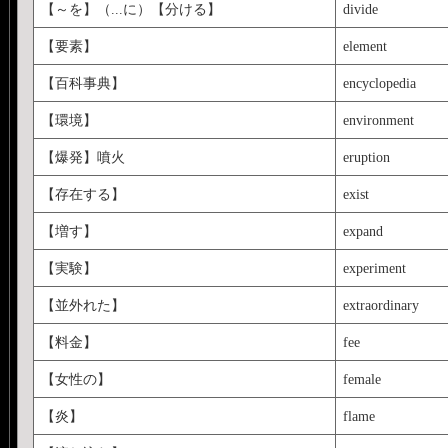
【～を】（...に）【分ける】
divide
【要素】
element
【百科事典】
encyclopedia
【環境】
environment
【爆発】噴火
eruption
【存在する】
exist
【増す】
expand
【実験】
experiment
【並外れた】
extraordinary
【料金】
fee
【女性の】
female
【炎】
flame