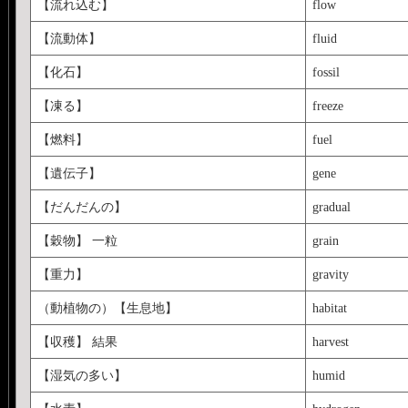
【流れ込む】
flow
【流動体】
fluid
【化石】
fossil
【凍る】
freeze
【燃料】
fuel
【遺伝子】
gene
【だんだんの】
gradual
【穀物】 一粒
grain
【重力】
gravity
（動植物の）【生息地】
habitat
【収穫】 結果
harvest
【湿気の多い】
humid