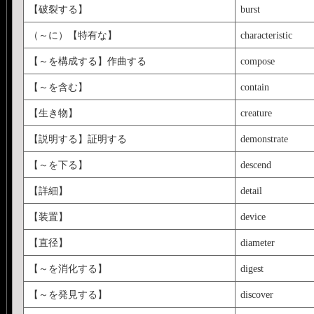
【破裂する】
burst
（～に）【特有な】
characteristic
【～を構成する】作曲する
compose
【～を含む】
contain
【生き物】
creature
【説明する】証明する
demonstrate
【～を下る】
descend
【詳細】
detail
【装置】
device
【直径】
diameter
【～を消化する】
digest
【～を発見する】
discover