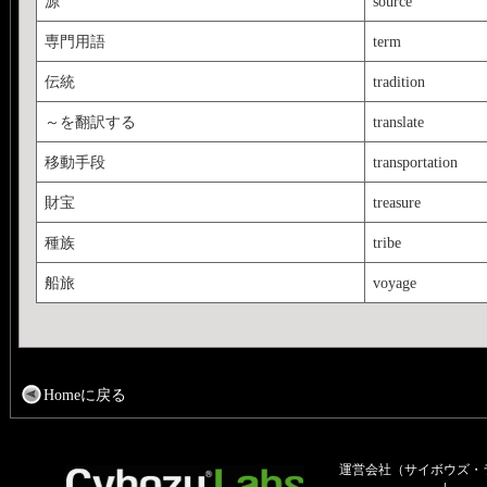
源
source
専門用語
term
伝統
tradition
～を翻訳する
translate
移動手段
transportation
財宝
treasure
種族
tribe
船旅
voyage
Homeに戻る
運営会社（サイボウズ・