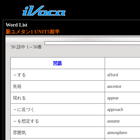
Word List
新ユメタン1 UNIT5前半
50 語中 1～50番
問題
～する
afford
先祖
ancestor
現れる
appear
～に近づく
approach
～を想定する
assume
雰囲気
atmosphere