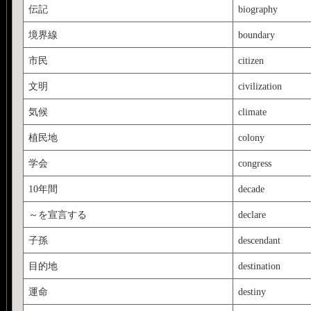
伝記
biography
境界線
boundary
市民
citizen
文明
civilization
気候
climate
植民地
colony
学会
congress
10年間
decade
～を宣言する
declare
子孫
descendant
目的地
destination
運命
destiny