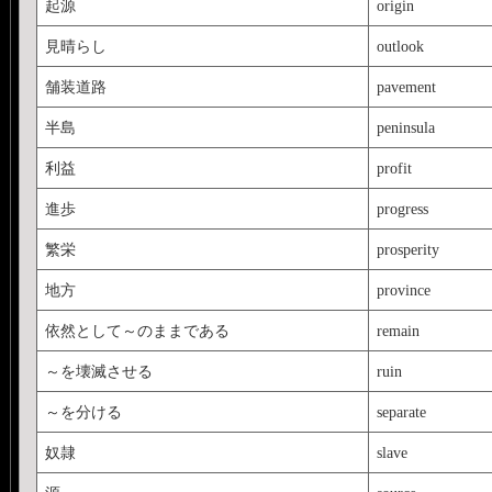
起源
origin
見晴らし
outlook
舗装道路
pavement
半島
peninsula
利益
profit
進歩
progress
繁栄
prosperity
地方
province
依然として～のままである
remain
～を壊滅させる
ruin
～を分ける
separate
奴隷
slave