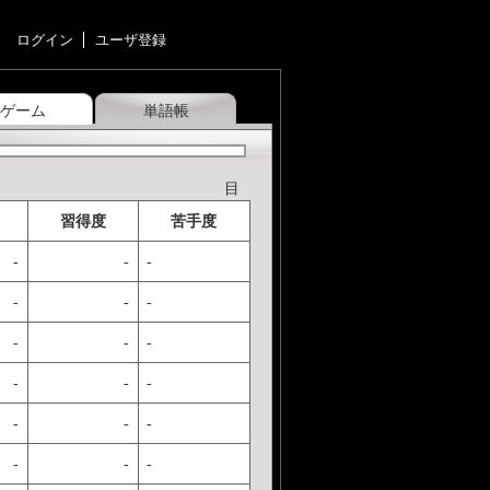
ログイン
ユーザ登録
ゲーム
単語帳
目
習得度
苦手度
-
-
-
-
-
-
-
-
-
-
-
-
-
-
-
-
-
-