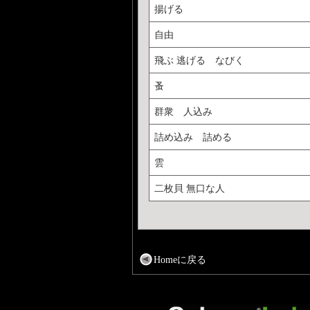
揚げる
自由
飛ぶ 逃げる なびく
蚤
群衆 人込み
詰め込み 詰める
雲
二枚貝 無口な人
Homeに戻る