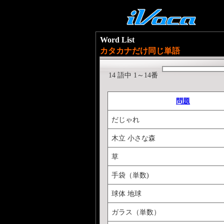
Word List
カタカナだけ同じ単語
14 語中 1～14番
問題
だじゃれ
木立 小さな森
草
手袋（単数)
球体 地球
ガラス（単数）