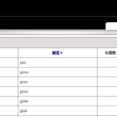
解答
▼
出題数
pun
grove
grass
glove
globe
glass