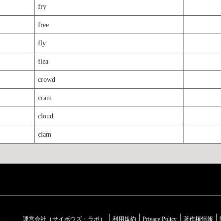
fry
free
fly
flea
crowd
cram
cloud
clam
運営会社（サイボウズ・ラボ）
利用規約
Privacy Policy
著作権情報