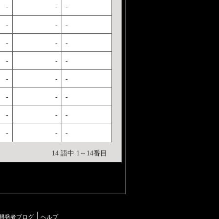
-
-
-
-
-
-
-
-
-
-
-
-
-
-
-
-
-
-
-
-
-
-
-
-
14 語中 1～14番目
開発者ブログ
ヘルプ