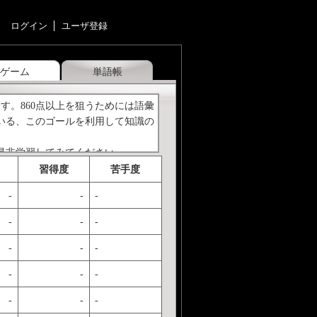
ログイン
ユーザ登録
ゲーム
単語帳
す。860点以上を狙うためには語彙
いる、このゴールを利用して知識の
で是非学習してみてください。
習得度
苦手度
-
-
-
-
-
-
-
-
-
-
-
-
-
-
-