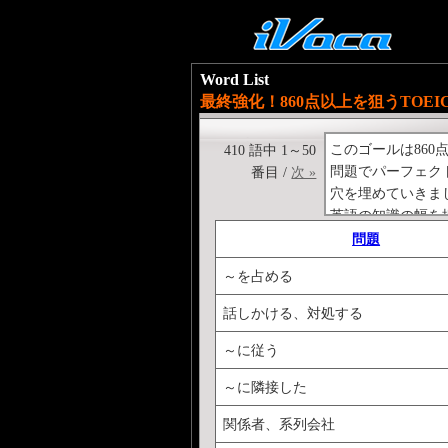
Word List
最終強化！860点以上を狙うTOEI
このゴールは86
410 語中 1～50
問題でパーフェク
番目 /
次 »
穴を埋めていきま
英語の知識の幅を
問題
～を占める
話しかける、対処する
～に従う
～に隣接した
関係者、系列会社