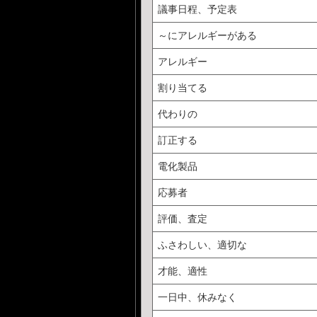
議事日程、予定表
～にアレルギーがある
アレルギー
割り当てる
代わりの
訂正する
電化製品
応募者
評価、査定
ふさわしい、適切な
才能、適性
一日中、休みなく