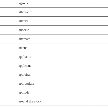
agenda
allergic to
allergy
allocate
alternate
amend
appliance
applicant
appraisal
appropriate
aptitude
around the clock