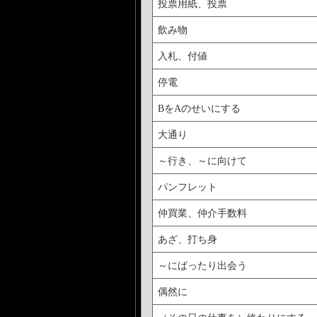
投票用紙、投票
飲み物
入札、付値
停電
BをAのせいにする
大通り
～行き、～に向けて
パンフレット
仲買業、仲介手数料
あざ、打ち身
～にばったり出会う
偶然に