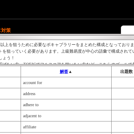
C対策
0点以上を狙うために必要なボキャブラリーをまとめた構成となっておりま
トを狙っていく必要があります。上級難易度が中心の語彙で構成されて
しょう！
拡げたい方、TOEICでフルスコアを狙いたい方など、こちらのゴール
解答
▲
出題数
account for
address
adhere to
adjacent to
affiliate