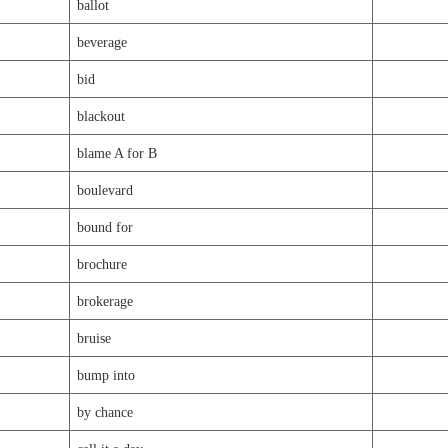
ballot
beverage
bid
blackout
blame A for B
boulevard
bound for
brochure
brokerage
bruise
bump into
by chance