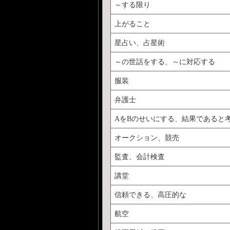
～する限り
上がること
星占い、占星術
～の世話をする、～に対応する
服装
弁護士
AをBのせいにする、結果であると
オークション、競売
監査、会計検査
講堂
信頼できる、高圧的な
航空