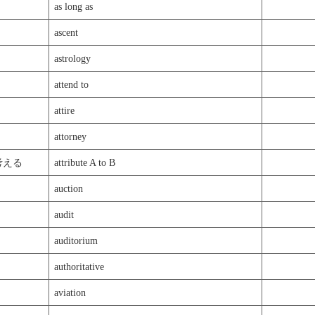
as long as
ascent
astrology
attend to
attire
attorney
考える
attribute A to B
auction
audit
auditorium
authoritative
aviation