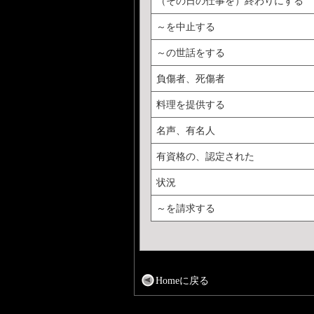
（その日の仕事を）終わりにする
～を中止する
～の世話をする
負傷者、死傷者
料理を提供する
名声、有名人
有資格の、認定された
状況
～を請求する
Homeに戻る