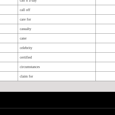
call it a day
call off
care for
casualty
cater
celebrity
certified
circumstances
claim for