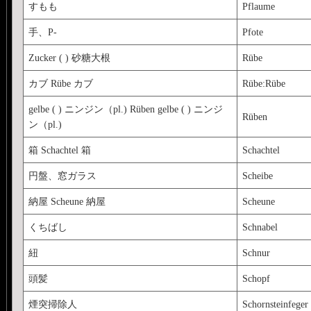
すもも
Pflaume
手、P-
Pfote
Zucker ( ) 砂糖大根
Rübe
カブ Rübe カブ
Rübe:Rübe
gelbe ( ) ニンジン（pl.) Rüben gelbe ( ) ニンジ
Rüben
ン（pl.)
箱 Schachtel 箱
Schachtel
円盤、窓ガラス
Scheibe
納屋 Scheune 納屋
Scheune
くちばし
Schnabel
紐
Schnur
頭髪
Schopf
煙突掃除人
Schornsteinfeger