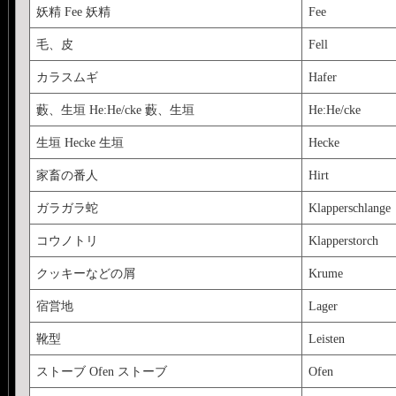
妖精 Fee 妖精
Fee
毛、皮
Fell
カラスムギ
Hafer
藪、生垣 He:He/cke 藪、生垣
He:He/cke
生垣 Hecke 生垣
Hecke
家畜の番人
Hirt
ガラガラ蛇
Klapperschlange
コウノトリ
Klapperstorch
クッキーなどの屑
Krume
宿営地
Lager
靴型
Leisten
ストーブ Ofen ストーブ
Ofen