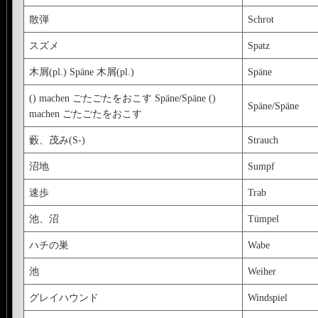
散弾
Schrot
スズメ
Spatz
木屑(pl.) Späne 木屑(pl.)
Späne
() machen ごたごたをおこす Späne/Späne ()
Späne/Späne
machen ごたごたをおこす
藪、茂み(S-)
Strauch
沼地
Sumpf
速歩
Trab
池、沼
Tümpel
ハチの巣
Wabe
池
Weiher
グレイハウンド
Windspiel