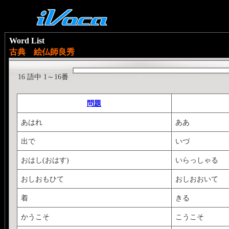
Word List
古典 絵仏師良秀
16 語中 1～16番
問題
あはれ
ああ
出で
いづ
おはし(おはす)
いらっしゃる
おしおもひて
おしおおいて
着
きる
かうこそ
こうこそ