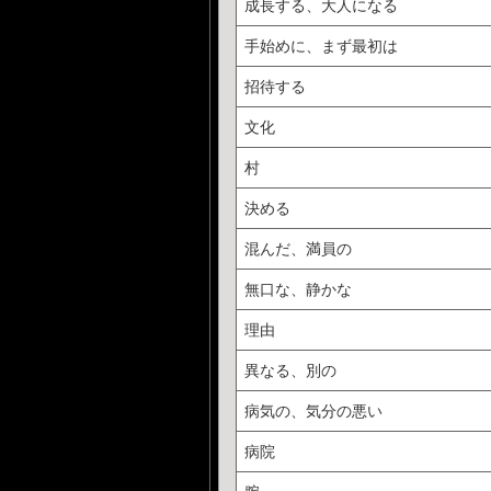
成長する、大人になる
手始めに、まず最初は
招待する
文化
村
決める
混んだ、満員の
無口な、静かな
理由
異なる、別の
病気の、気分の悪い
病院