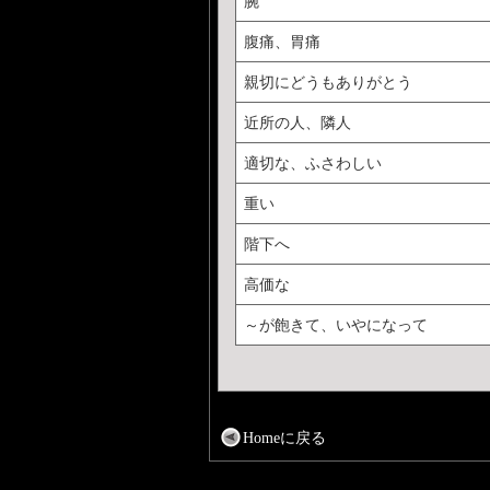
腕
腹痛、胃痛
親切にどうもありがとう
近所の人、隣人
適切な、ふさわしい
重い
階下へ
高価な
～が飽きて、いやになって
Homeに戻る