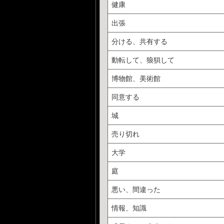
健康
出張
分ける、共有する
動転して、狼狽して
博物館、美術館
同意する
城
売り切れ
大学
庭
悪い、間違った
情報、知識