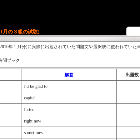
年1月の３級の試験)
(2010年１月分)に実際に出題されていた問題文や選択肢に使われてい
去問ブック
s.com/book?id=120
(日→英)
解答
出題数
s.com/book?id=172
(英→日)
I'd be glad to.
s.com/book?id=773
capital
s.com/book?id=1693
fasten
right now
sometimes