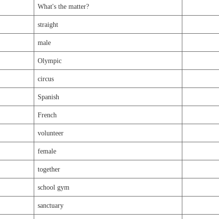
What's the matter?
straight
male
Olympic
circus
Spanish
French
volunteer
female
together
school gym
sanctuary