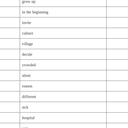
grow up
in the beginning
invite
culture
village
decide
crowded
silent
reason
different
sick
hospital