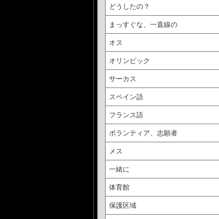
どうしたの？
まっすぐな、一直線の
オス
オリンピック
サーカス
スペイン語
フランス語
ボランティア、志願者
メス
一緒に
体育館
保護区域