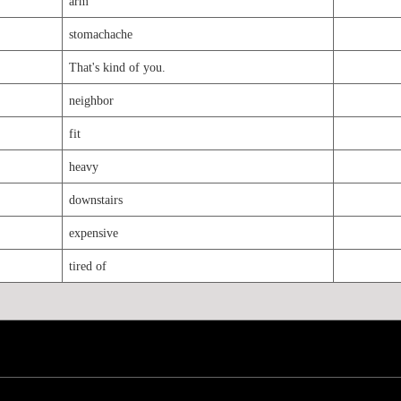
arm
stomachache
That's kind of you.
neighbor
fit
heavy
downstairs
expensive
tired of