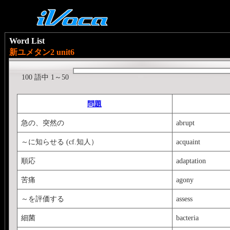
Word List
新ユメタン2 unit6
100 語中 1～50
問題
急の、突然の
abrupt
～に知らせる (cf.知人）
acquaint
順応
adaptation
苦痛
agony
～を評価する
assess
細菌
bacteria