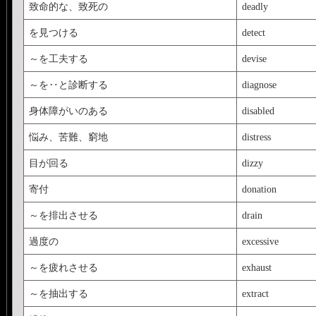
致命的な、致死の
deadly
を見つける
detect
～を工夫する
devise
～を‥と診断する
diagnose
身体障がいのある
disabled
悩み、苦難、窮地
distress
目が回る
dizzy
寄付
donation
～を排出させる
drain
過度の
excessive
～を疲れさせる
exhaust
～を抽出する
extract