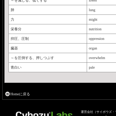
～を減じる、低くする
lower
肺
lung
力
might
栄養分
nutrition
抑圧、圧制
oppression
臓器
organ
～を圧倒する、押しつぶす
overwhelm
青白い
pale
Homeに戻る
運営会社（サイボウズ・