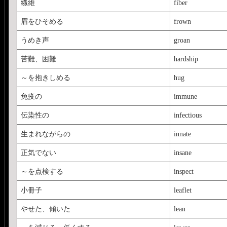
繊維
fiber
眉をひそめる
frown
うめき声
groan
苦難、困難
hardship
～を抱きしめる
hug
免疫の
immune
伝染性の
infectious
生まれながらの
innate
正気でない
insane
～を点検する
inspect
小冊子
leaflet
やせた、傾いた
lean