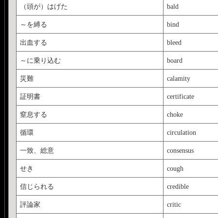
（頭が）はげた
bald
～を縛る
bind
出血する
bleed
～に乗り込む
board
災難
calamity
証明書
certificate
窒息する
choke
循環
circulation
一致、総意
consensus
せき
cough
信じられる
credible
評論家
critic