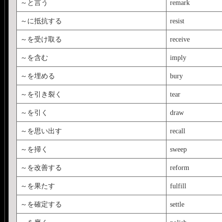
～と言う
remark
～に抵抗する
resist
～を受け取る
receive
～を含む
imply
～を埋める
bury
～を引き裂く
tear
～を引く
draw
～を思い出す
recall
～を掃く
sweep
～を改善する
reform
～を果たす
fulfill
～を確定する
settle