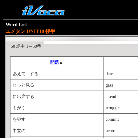
Word List
ユメタン UNIT10 後半
50 語中 1～50番
問題
▲
あえて～する
dare
じっと見る
gaze
に出席する
attend
もがく
struggle
を犯す
commit
中立の
neutral