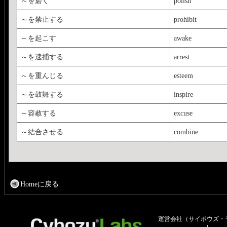
～を磨く
polish
～を禁止する
prohibit
～を起こす
awake
～を逮捕する
arrest
～を重んじる
esteem
～を鼓舞する
inspire
～容赦する
excuse
～結合させる
combine
Homeに戻る
運営会社（サイボウズ・