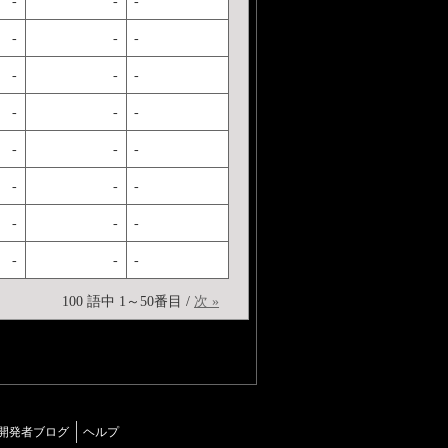
-
-
-
-
-
-
-
-
-
-
-
-
-
-
-
-
-
-
-
-
-
-
-
-
100 語中 1～50番目 /
次 »
開発者ブログ
ヘルプ