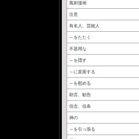
風刺漫画
注意
有名人、芸能人
～をたたく
不器用な
～を隠す
～に直面する
～を慰める
助言、勧告
信念、信条
神の
～を引っ張る