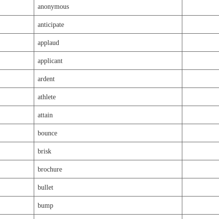
anonymous
anticipate
applaud
applicant
ardent
athlete
attain
bounce
brisk
brochure
bullet
bump