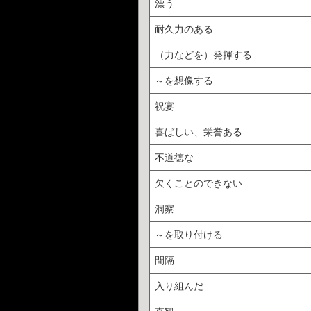
漂う
耐久力のある
（力などを）発揮する
～を想像する
祝宴
喜ばしい、栄誉ある
不道徳な
欠くことのできない
洞察
～を取り付ける
間隔
入り組んだ