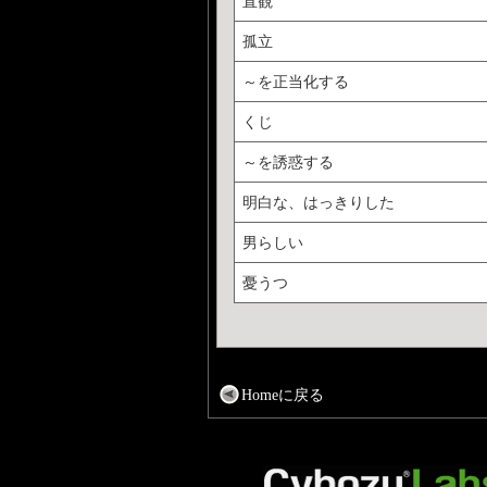
直観
孤立
～を正当化する
くじ
～を誘惑する
明白な、はっきりした
男らしい
憂うつ
Homeに戻る