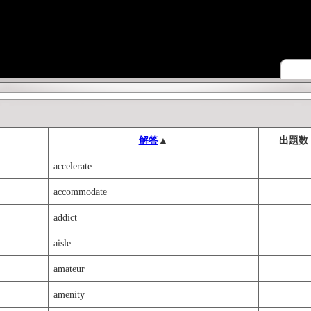
解答
▲
出題数
accelerate
accommodate
addict
aisle
amateur
amenity