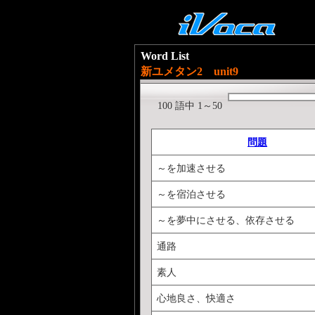
Word List
新ユメタン2 unit9
100 語中 1～50
問題
～を加速させる
～を宿泊させる
～を夢中にさせる、依存させる
通路
素人
心地良さ、快適さ