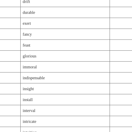
drift
durable
exert
fancy
feast
glorious
immoral
indispensable
insight
install
interval
intricate