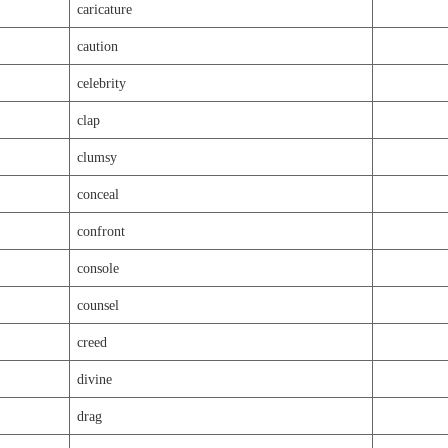
caricature
caution
celebrity
clap
clumsy
conceal
confront
console
counsel
creed
divine
drag