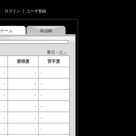
ログイン
ユーザ登録
ゲーム
単語帳
番目 /
次 »
習得度
苦手度
-
-
-
-
-
-
-
-
-
-
-
-
-
-
-
-
-
-