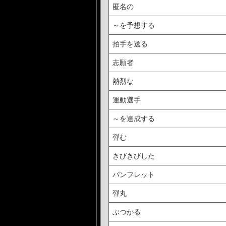
匿名の
～を予想する
拍手を送る
志願者
熱烈な
運動選手
～を達成する
弾む
きびきびした
パンフレット
弾丸
ぶつかる