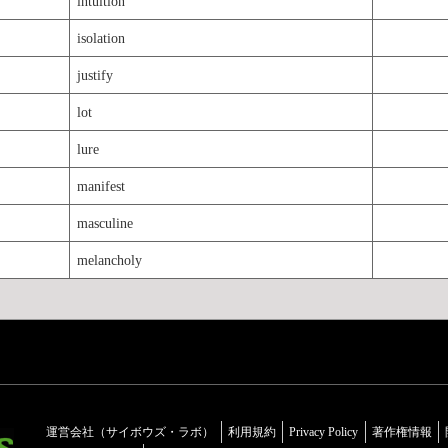
intuition
isolation
justify
lot
lure
manifest
masculine
melancholy
運営会社（サイボウズ・ラボ）
利用規約
Privacy Policy
著作権情報