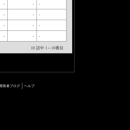
-
-
-
-
-
-
-
-
-
-
-
-
10 語中 1～10番目
開発者ブログ
ヘルプ