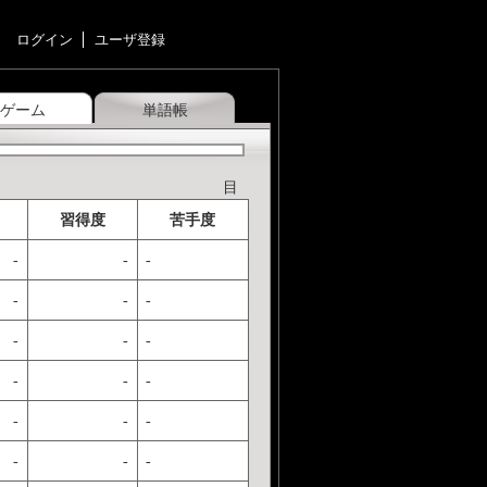
ログイン
ユーザ登録
ゲーム
単語帳
目
習得度
苦手度
-
-
-
-
-
-
-
-
-
-
-
-
-
-
-
-
-
-