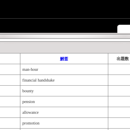
解答
出題数
man-hour
financial handshake
bounty
pension
allowance
promotion