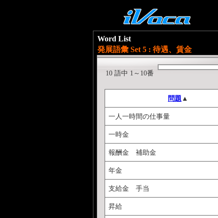
Word List
発展語彙 Set 5 : 待遇、賃金
10 語中 1～10番
問題
▲
一人一時間の仕事量
一時金
報酬金 補助金
年金
支給金 手当
昇給