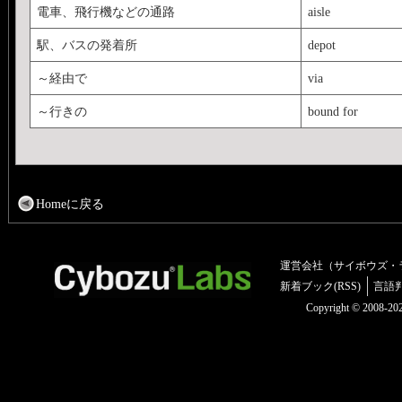
電車、飛行機などの通路
aisle
駅、バスの発着所
depot
～経由で
via
～行きの
bound for
Homeに戻る
運営会社（サイボウズ・
新着ブック(RSS)
言語
Copyright © 2008-2025