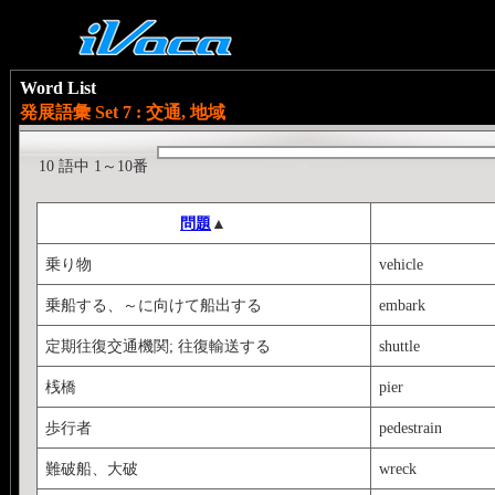
Word List
発展語彙 Set 7 : 交通, 地域
10 語中 1～10番
問題
▲
乗り物
vehicle
乗船する、～に向けて船出する
embark
定期往復交通機関; 往復輸送する
shuttle
桟橋
pier
歩行者
pedestrain
難破船、大破
wreck