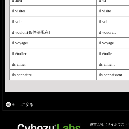
il aller
il va
il visiter
il visite
il voir
il voit
il vouloir(条件法現在)
il voudrait
il voyager
il voyage
il étudier
il étudie
ils aimer
ils aiment
ils connaitre
ils connaissent
Homeに戻る
運営会社（サイボウズ・