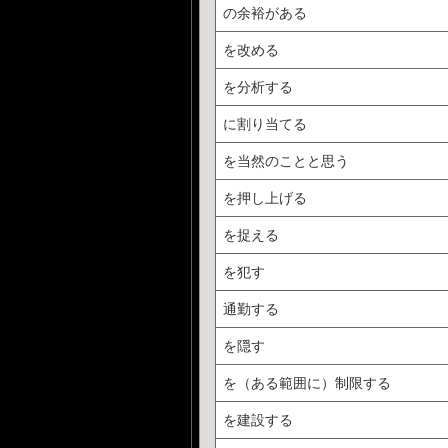
の余裕がある
を改める
を分析する
に割り当てる
を当然のことと思う
を押し上げる
を捉える
を犯す
通勤する
を隠す
を（ある範囲に）制限する
を建設する