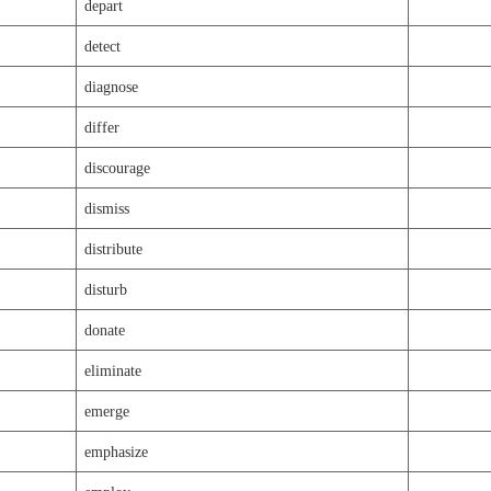
depart
detect
diagnose
differ
discourage
dismiss
distribute
disturb
donate
eliminate
emerge
emphasize