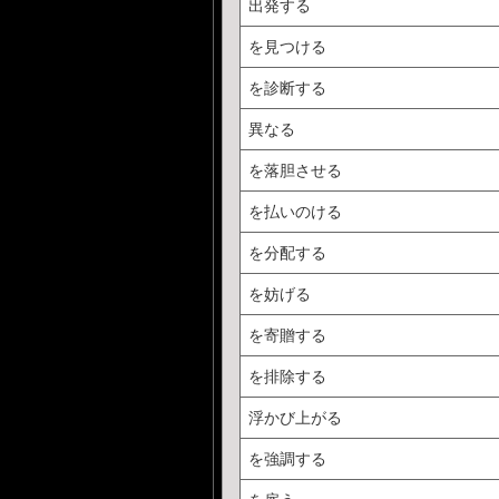
出発する
を見つける
を診断する
異なる
を落胆させる
を払いのける
を分配する
を妨げる
を寄贈する
を排除する
浮かび上がる
を強調する