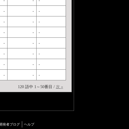
-
-
-
-
-
-
-
-
-
-
-
-
-
-
-
-
-
-
-
-
-
-
-
-
120 語中 1～50番目 /
次 »
開発者ブログ
ヘルプ