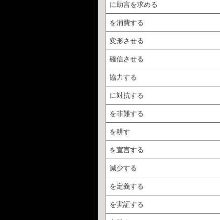
に助言を求める
を消費する
変形させる
確信させる
協力する
に対抗する
を非難する
を耕す
を宣言する
減少する
を定義する
を実証する