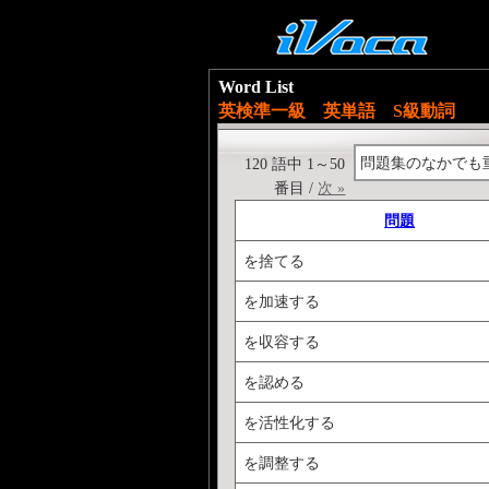
Word List
英検準一級 英単語 S級動詞
問題集のなかでも
120 語中 1～50
番目 /
次 »
問題
を捨てる
を加速する
を収容する
を認める
を活性化する
を調整する