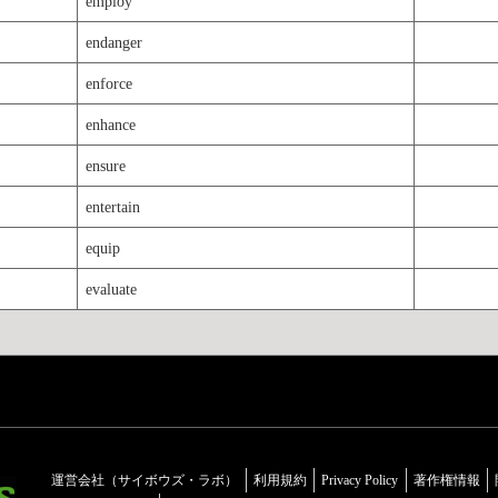
employ
endanger
enforce
enhance
ensure
entertain
equip
evaluate
運営会社（サイボウズ・ラボ）
利用規約
Privacy Policy
著作権情報