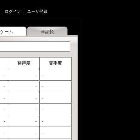
ログイン
ユーザ登録
ゲーム
単語帳
習得度
苦手度
-
-
-
-
-
-
-
-
-
-
-
-
-
-
-
-
-
-