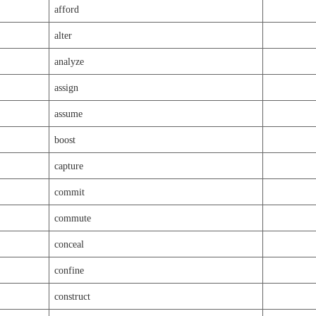
afford
alter
analyze
assign
assume
boost
capture
commit
commute
conceal
confine
construct