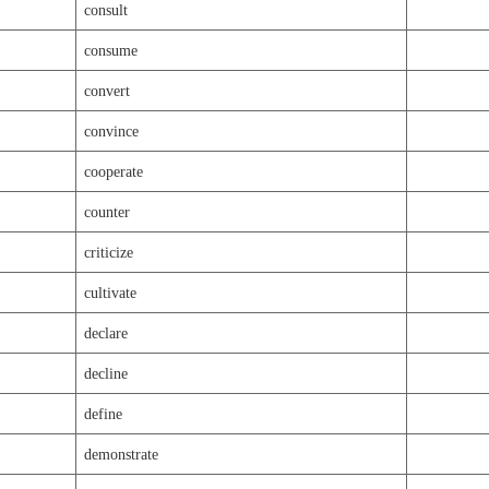
consult
consume
convert
convince
cooperate
counter
criticize
cultivate
declare
decline
define
demonstrate