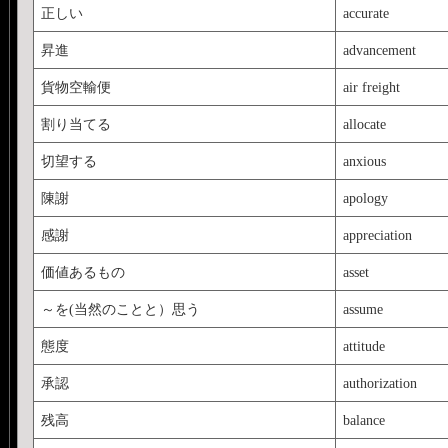
正しい
accurate
昇進
advancement
貨物空輸便
air freight
割り当てる
allocate
切望する
anxious
陳謝
apology
感謝
appreciation
価値あるもの
asset
～を(当然のことと）思う
assume
態度
attitude
承認
authorization
残高
balance