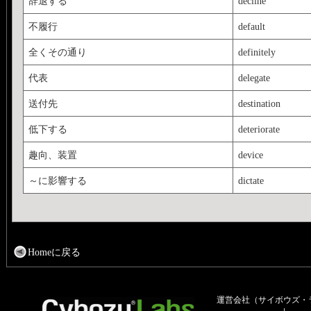
辞退する
decline
不履行
default
全くその通り
definitely
代表
delegate
送付先
destination
低下する
deteriorate
趣向、装置
device
～に影響する
dictate
Homeに戻る
運営会社（サイボウズ・