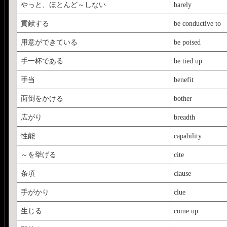
やっと、ほとんど～しない
barely
貢献する
be conductive to
用意ができている
be poised
手一杯である
be tied up
手当
benefit
面倒をかける
bother
広がり
breadth
性能
capability
～を挙げる
cite
条項
clause
手がかり
clue
生じる
come up