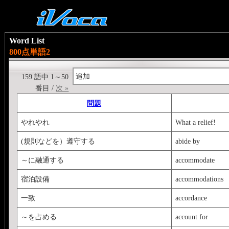
Word List
800点単語2
追加
159 語中 1～50
番目 /
次 »
問題
やれやれ
What a relief!
(規則などを）遵守する
abide by
～に融通する
accommodate
宿泊設備
accommodations
一致
accordance
～を占める
account for